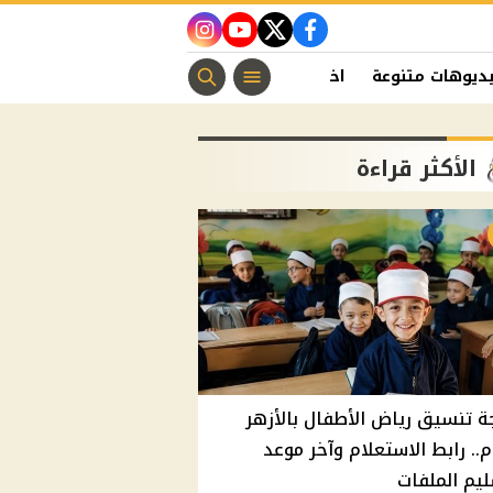
instagram
youtube
twitter
facebook
ديوهات متنوعة
اخبار الفن
منوعات مسيحية
اخبار الرياضة
الأكثر قراءة
ة تنسيق رياض الأطفال بالأزهر
م.. رابط الاستعلام وآخر موعد
يم الملفات