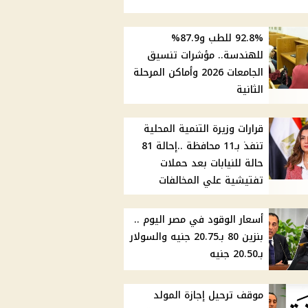
92.8% للطب و87.9%
للهندسة.. مؤشرات تنسيق
الجامعات 2026 وأماكن المرحلة
الثانية
قرارات وزيرة التنمية المحلية
تنفذ بـ11 محافظة ..إحالة 81
حالة للنيابات بعد حملات
تفتيشية علي المخالفات
أسعار الوقود في مصر اليوم ..
بنزين 80 بـ20.75 جنيه والسولار
بـ20.50 جنيه
موقف ترحيل إجازة المولد