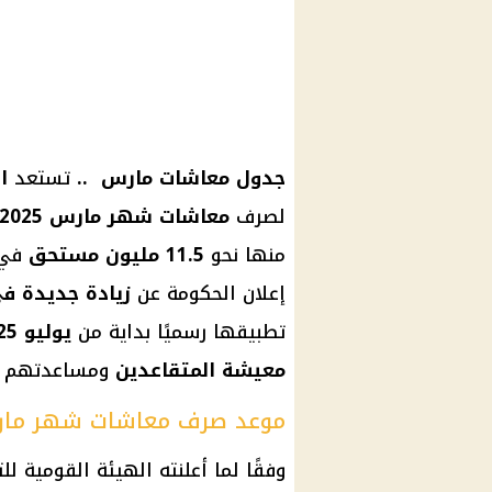
جدول
معاشات مارس
..
تستعد
ا
لصرف
معاشات شهر مارس 2025
منها نحو
11.5 مليون مستحق
في 
إعلان
الحكومة
عن
زيادة جديدة
في
تطبيقها رسميًا بداية من
يوليو 2025
معيشة
المتقاعدين
ومساعدتهم على
موعد صرف معاشات شهر مارس 5
وفقًا لما أعلنته الهيئة القومية لل