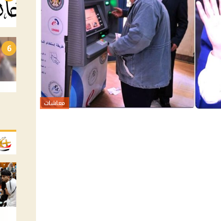
6
معاشات