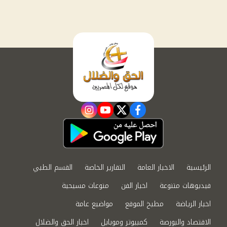
instagram
youtube
twitter
facebook
الرئيسية
الاخبار العامة
التقارير الخاصة
القسم الطبي
فيديوهات متنوعة
اخبار الفن
منوعات مسيحية
اخبار الرياضة
مطبخ الموقع
مواضيع عامة
الاقتصاد والبورصة
كمبيوتر وموبايل
اخبار الحق والضلال