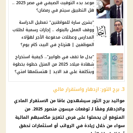
موعد بدء التوقيت الصيفي في مصر 2025 ..
هل التطبيق سيتم في رمضان؟
"بشرى سارة للمواطنين" تعطيل الدراسة
ووقف العمل بالبنوك .. إجازات رسمية لطلاب
المدارس وعطلات مدفوعة الأجر لهؤلاء
الموظفين | هترتاح في البيت كام يوم؟
"بدل ما تقف في طوابير".. كيفية استخراج
شهادة ميلاد 2025 من المنزل خطوة بخطوة
وبتكلفة علي قد الايد | هتستلمها امتي؟
3. برج الثور: ازدهار واستقرار مالي
مواليد برج الثور سيشهدون عامًا من الاستقرار المادي
والازدهار وفقًا لـ توقعات ميسون منصور 2025. من
المتوقع أن يحصلوا على فرص لتعزيز مكاسبهم المالية
سواء من خلال زيادة في الرواتب أو استثمارات تحقق