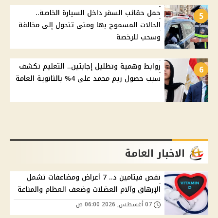
حمل حقائب السفر داخل السيارة الخاصة..
5
الحالات المسموح بها ومتى تتحول إلى مخالفة
وسحب للرخصة
روابط وهمية وتظليل إجابتين.. التعليم تكشف
6
سبب حصول ريم محمد على 4% بالثانوية العامة
الاخبار العامة
نقص فيتامين د.. 7 أعراض ومضاعفات تشمل
الإرهاق وآلام العضلات وضعف العظام والمناعة
07 أغسطس, 2026 06:00 ص