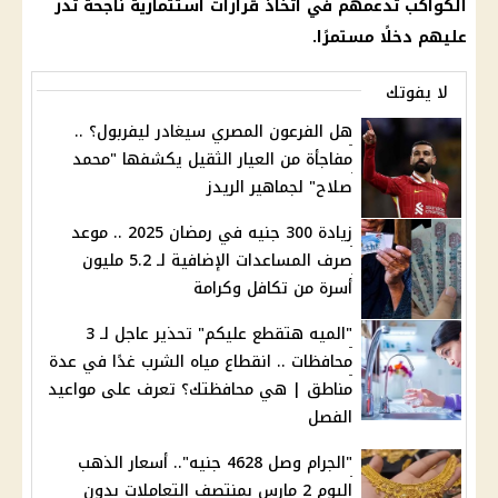
الكواكب تدعمهم في اتخاذ قرارات استثمارية ناجحة تُدر
عليهم دخلًا مستمرًا.
لا يفوتك
هل الفرعون المصري سيغادر ليفربول؟ ..
مفاجأة من العيار الثقيل يكشفها "محمد
صلاح" لجماهير الريدز
زيادة 300 جنيه في رمضان 2025 .. موعد
صرف المساعدات الإضافية لـ 5.2 مليون
أسرة من تكافل وكرامة
"الميه هتقطع عليكم" تحذير عاجل لـ 3
محافظات .. انقطاع مياه الشرب غدًا في عدة
مناطق | هي محافظتك؟ تعرف على مواعيد
الفصل
"الجرام وصل 4628 جنيه".. أسعار الذهب
اليوم 2 مارس بمنتصف التعاملات بدون