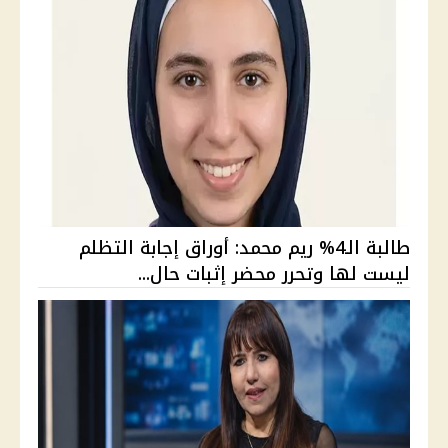
طالبة الـ4% ريم محمد: أوراق إجابة التظلم
ليست لها وتحرر محضر إثبات حال...