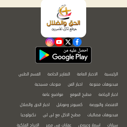
instagram
youtube
twitter
facebook
الرئيسية
الاخبار العامة
التقارير الخاصة
القسم الطبي
فيديوهات متنوعة
اخبار الفن
منوعات مسيحية
اخبار الرياضة
مطبخ الموقع
مواضيع عامة
الاقتصاد والبورصة
كمبيوتر وموبايل
اخبار الحق والضلال
فيديوهات فضائيات
مطبخ الاكل مع لى لى
تكنولوجيا
سيارات
اسعار وعروض
عقارات في مصر
الابراج الفلكية