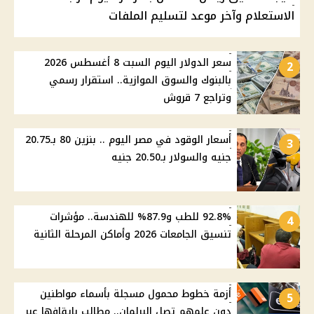
الاستعلام وآخر موعد لتسليم الملفات
سعر الدولار اليوم السبت 8 أغسطس 2026
2
بالبنوك والسوق الموازية.. استقرار رسمي
وتراجع 7 قروش
أسعار الوقود في مصر اليوم .. بنزين 80 بـ20.75
3
جنيه والسولار بـ20.50 جنيه
92.8% للطب و87.9% للهندسة.. مؤشرات
4
تنسيق الجامعات 2026 وأماكن المرحلة الثانية
أزمة خطوط محمول مسجلة بأسماء مواطنين
5
دون علمهم تصل البرلمان.. مطالب بإيقافها عبر