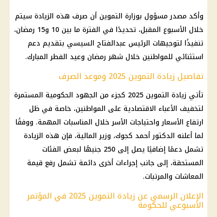
وأكد مصدر مسؤول بوزارة
التموين
أن صرف هذه الزيادة سيتم
خلال الأسبوع المقبل، تحديدًا في الفترة ما بين 10 و15
رمضان
،
تنفيذًا لتوجيهات
الرئيس عبدالفتاح السيسي
بتقديم
دعم
استثنائي
للمواطنين خلال
شهر رمضان
وعيد الفطر المبارك.
تفاصيل زيادة التموين 2025 وموعد الصرف
تأتي
زيادة التموين
2025 كجزء من الجهود الحكومية المستمرة
لتخفيف الأعباء الاقتصادية على
المواطنين
، خاصة في ظل
ارتفاع الأسعار
واحتياجات الأسر خلال المناسبات المهمة. ووفقًا
لما أعلنه الدكتور أحمد كجوك،
وزير المالية
، فإن هذه الزيادة
تشمل دعمًا إضافيًا يصل إلى 250 جنيهًا لبعض الفئات
المستحقة، إلى جانب إجراءات أخرى دائمة تشمل رفع قيمة
المعاشات
والمرتبات.
الإعلان الرسمي عن زيادة التموين 2025 في المؤتمر
الأسبوعي للحكومة