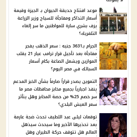
موعد افتتاح حديقة الحيوان بـ الجيزة وقيمة
أسعار التذاكر ومفاجأة للسياح وزير الزراعة
يزف بشري سارة للمواطنين ما سر إلغاء
التلفريك؟
الجرام بـ3631 جنيه : سعر الذهب يفجر
مفاجأة بعد تأجيل قرار ترامب عيار 21 يقلب
الموازين ويشعل الصاغة بكام أسعار
السبائك في مصر اليوم؟
التموين يصدر قراراً صارماً بشأن الخبز المدعم
ينفذ اجبارياً بجميع مخابز محافظات مصر ما
سر خصم 25% من حصة المخابز وهل يتأثر
سعر العيش البلدي؟
توقعات ليلى عبد اللطيف تحدث ضجة عارمة
بعد تحذيرها الأخير وما سيحدث سيذهل
العالم هل تتوقف حركة الطيران وهل