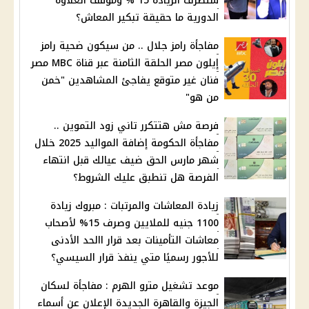
ستصرف الزيادة 15 % وموقف العلاوة
الدورية ما حقيقة تبكير المعاش؟
مفاجأة رامز جلال .. من سيكون ضحية رامز
إيلون مصر الحلقة الثامنة عبر قناة MBC مصر
فنان غير متوقع يفاجئ المشاهدين "خمن
من هو"
فرصة مش هتتكرر تاني زود التموين ..
مفاجأة الحكومة إضافة المواليد 2025 خلال
شهر مارس الحق ضيف عيالك قبل انتهاء
الفرصة هل تنطبق عليك الشروط؟
زيادة المعاشات والمرتبات : مبروك زيادة
1100 جنيه للملايين وصرف 15% لأصحاب
معاشات التأمينات بعد قرار االحد الأدنى
للأجور رسميًا متي ينفذ قرار السيسي؟
موعد تشغيل مترو الهرم : مفاجأة لسكان
الجيزة والقاهرة الجديدة الإعلان عن أسماء