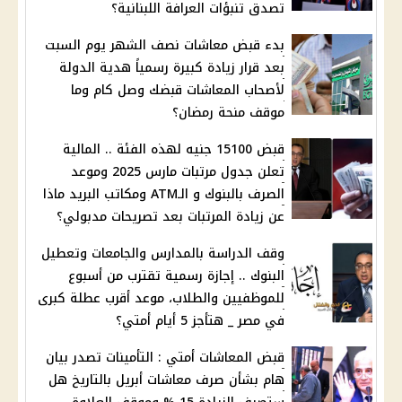
تصدق تنبؤات العرافة اللبنانية؟
بدء قبض معاشات نصف الشهر يوم السبت
بعد قرار زيادة كبيرة رسمياً هدية الدولة
لأصحاب المعاشات قبضك وصل كام وما
موقف منحة رمضان؟
قبض 15100 جنيه لهذه الفئة .. المالية
تعلن جدول مرتبات مارس 2025 وموعد
الصرف بالبنوك و الـATM ومكاتب البريد ماذا
عن زيادة المرتبات بعد تصريحات مدبولي؟
وقف الدراسة بالمدارس والجامعات وتعطيل
البنوك .. إجازة رسمية تقترب من أسبوع
للموظفيين والطلاب، موعد أقرب عطلة كبرى
في مصر _ هتأجز 5 أيام أمتي؟
قبض المعاشات أمتي : التأمينات تصدر بيان
هام بشأن صرف معاشات أبريل بالتاريخ هل