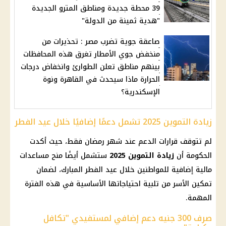
39 محطة جديدة ومناطق المترو الجديدة
"هدية ثمينة من الدولة"
صاعقة جوية تضرب مصر : تحذيرات من
منخفض جوي الأمطار تغرق هذه المحافظات
بينهم مناطق تعلن الطوارئ وانخفاض درجات
الحرارة ماذا سيحدث في القاهرة ونوة
الإسكندرية؟
زيادة التموين 2025 تشمل دعمًا إضافيًا خلال عيد الفطر
لم تتوقف قرارات الدعم عند
شهر رمضان
فقط، حيث أكدت
الحكومة
أن
زيادة التموين
2025
ستشمل أيضًا منح مساعدات
مالية
إضافية للمواطنين خلال
عيد الفطر المبارك
، لضمان
تمكين الأسر من تلبية احتياجاتها الأساسية في هذه الفترة
المهمة.
صرف 300 جنيه دعم إضافي لمستفيدي "تكافل