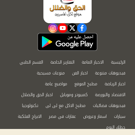
instagram
youtube
twitter
facebook
الرئيسية
الاخبار العامة
التقارير الخاصة
القسم الطبي
فيديوهات متنوعة
اخبار الفن
منوعات مسيحية
اخبار الرياضة
مطبخ الموقع
مواضيع عامة
الاقتصاد والبورصة
كمبيوتر وموبايل
اخبار الحق والضلال
فيديوهات فضائيات
مطبخ الاكل مع لى لى
تكنولوجيا
سيارات
اسعار وعروض
عقارات في مصر
الابراج الفلكية
حظك اليوم