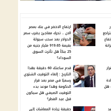
ر
ارتفاع الاخضر في بنك بمصر
راجع
الان .. تحرك مفاجئ يضرب سعر
فاع
الدولار بعد سحب سيولة
انة
بقيمة 919.65 مليار جنيه من
25 بنكاً هل تأثرت السوق
السوداء؟
ار
قدم ساعتك 60 دقيقة بهذا
التاريخ : إلغاء التوقيت الشتوي
دة
رسميًا في مصر بعد قرار
ت هل
الحكومة وهذا موعد بدء
التوقيت الصيفي هل سيكون
قبل عيد الفطر؟
د
حقيقة زيادة المعاشات إلى