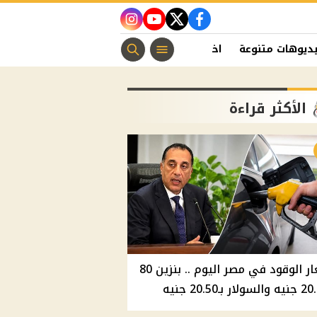
instagram
youtube
twitter
facebook
ديوهات متنوعة
اخبار الفن
منوعات مسيحية
اخبار الرياضة
الأكثر قراءة
أسعار الوقود في مصر اليوم .. بنزين 80