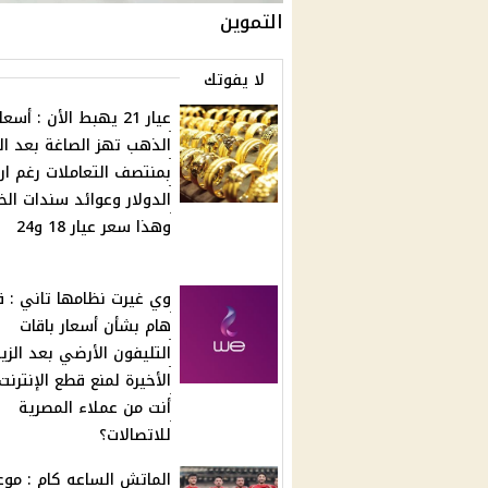
التموين
لا يفوتك
عيار 21 يهبط الأن : أسعا
الذهب تهز الصاغة بعد الت
بمنتصف التعاملات رغم ارت
الدولار وعوائد سندات الخز
وهذا سعر عيار 18 و24
وي غيرت نظامها تاني : قر
هام بشأن أسعار باقات
التليفون الأرضي بعد الزيا
الأخيرة لمنع قطع الإنترن
أنت من عملاء المصرية
للاتصالات؟
الماتش الساعه كام : موع