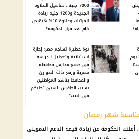
جيش
7000 جنيه.. تفاصيل العلاوة
الجديدة و1200 جنيه زيادة
ا
المرتبات وعلاوة 10% هتقبض
اة؟
كام بعد قرار الحكومة؟
ة
نوة خطيرة تهاجم مصر: إجازة
ليوم
استثنائية وتعطيل الدراسة
سيًا
في جميع مدارس محافظة
وى
مصرية ورفع حالة الطوارئ
والمحافظ يناشد المواطنين
بسبب الطقس السيئ "خليكم
في البيت"
بمناسبة شهر رمضان
 أعلنت الحكومة عن زيادة قيمة الدعم التمويني