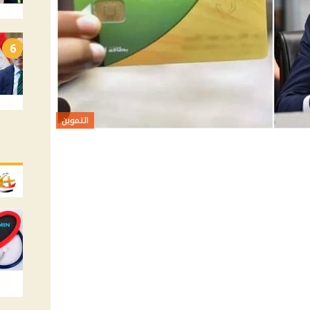
6
التموين