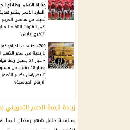
مباراة الأهلي وطلائع ال
،المارد الأحمر ينتظر هدية
ثمينة من منافس الغريم م
هي القنوات الناقلة للمبار
"اتفرج ببلاش"
4709 جنيهات للجرام: قفز
تاريخية في سعر الذهب ا
– عيار 21 يسجل رقمًا قيا
وعيار 18 يقترب من مست
تاريخي!هل يكسر الأصفر
الأرقام القياسية؟
زيادة قيمة الدعم التمويني 
بمناسبة حلول شهر رمضان المبارك،