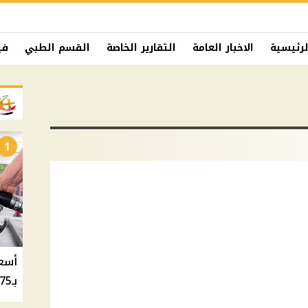
لرئيسية
الاخبار العامة
التقارير الخاصة
القسم الطبي
في
1
بـ20.75 جنيه والسولار بـ20.50 جنيه