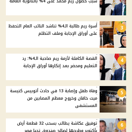
سبب حصول ريم محمد على 4% بالثانوية العامة
أسرة ريم طالبة الـ4% تناشد النائب العام التحفظ
3
على أوراق الإجابة وملف التظلم
القصة الكاملة لأزمة ريم صاحبة الـ4%: رد
4
التعليم ومحضر بعد إنكارها أوراق الإجابة
وفاة طفل وإصابة 13 في حادث أتوبيس كنيسة
5
ميت خاقان وخروج معظم المصابين من
المستشفى
توفيق عكاشة يطالب بسحب 32 قطعة أرض
6
بأكتوبر وطرحها لصالح صندوق تحيا مصر