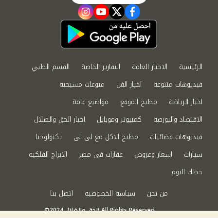
instagram
youtube
twitter
facebook
الرئيسية
الاخبار العامة
التقارير الخاصة
القسم الطبي
فيديوهات متنوعة
اخبار الفن
منوعات مسيحية
اخبار الرياضة
مطبخ الموقع
مواضيع عامة
الاقتصاد والبورصة
كمبيوتر وموبايل
اخبار الحق والضلال
فيديوهات فضائيات
مطبخ الاكل مع لى لى
تكنولوجيا
سيارات
اسعار وعروض
عقارات في مصر
الابراج الفلكية
حظك اليوم
من نحن
سياسة الخصوصية
اتصل بنا
©2024 الحق والضلال All Rights Reserved.