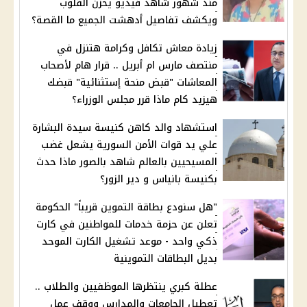
منذ شهور شاهد فيديو يحزن القلوب
ويكشف تفاصيل أدهشت الجميع ما القصة؟
زيادة معاش تكافل وكرامة هتنزل في
منتصف مارس ام أبريل .. قرار هام لأصحاب
المعاشات "قبض منحة إستثنائية" قبضك
هيزيد كام ماذا قرر مجلس الوزراء؟
استشهاد والد كاهن كنيسة سيدة البشارة
علي يد قوات الأمن السورية يشعل غضب
المسيحيين بالعالم شاهد بالصور ماذا حدث
بكنيسة بانياس و دير الزور؟
"هل سنودع بطاقة التموين قريباً" الحكومة
تعلن عن حزمة خدمات للمواطنين في كارت
ذكي واحد - موعد تشغيل الكارت الموحد
بديل البطاقات التموينية
عطلة كبري ينتظرها الموظفيين والطلاب ..
تعطيل الجامعات والمدارس ووقف عمل