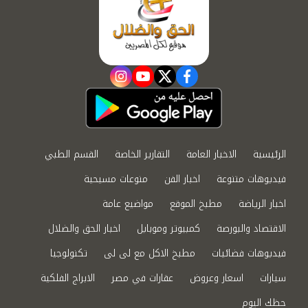
instagram
youtube
twitter
facebook
الرئيسية
الاخبار العامة
التقارير الخاصة
القسم الطبي
فيديوهات متنوعة
اخبار الفن
منوعات مسيحية
اخبار الرياضة
مطبخ الموقع
مواضيع عامة
الاقتصاد والبورصة
كمبيوتر وموبايل
اخبار الحق والضلال
فيديوهات فضائيات
مطبخ الاكل مع لى لى
تكنولوجيا
سيارات
اسعار وعروض
عقارات في مصر
الابراج الفلكية
حظك اليوم