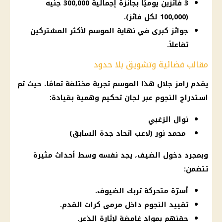
3 فائزين يوميًا بجائزة إجمالية 300,000 جنيه
(100,000 لكل فائز).
جوائز كبرى في نهاية الموسم لأكثر المشتركين
تفاعلاً.
مقالب فضائية وتشويق بلا حدود
يقدم
رامز جلال
هذا الموسم تجربة مختلفة تمامًا، حيث تم
استدراج النجوم عبر لجان تحكيم وهمية بقيادة:
نوال الزغبي
محمد نور (لاعب اتحاد جدة السابق)
وبمجرد دخول الضيف، يجد نفسه وسط أحداث مثيرة
تتضمن:
أسرّة متحركة تربك الضيوف.
تقييد النجوم داخل مرمى كرات القدم.
حقنهم بمواد غامضة لإثارة الذعر.