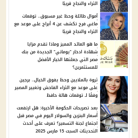
الثراء والنجاح قريبًا
أموال طائلة وحظ غير مسبوق.. توقعات
ماغي فرح تكشف عن 4 أبراج على موعد مع
الثراء والنجاح قريبًا
ما هو العائد المميز وماذا تقدم مزايا
شهادة ادخار "يوماتي" الجديدة من بنك
مصر التي جعلتها الخيار الأفضل
للمستثمرين؟
ثروة بالملايين وحظ يفوق الخيال.. برجين
على موعد مع الثراء الفاحش وتغيير المصير
وفقًا لـ توقعات هالة حافظ
بعد تصريحات الحكومة الأخيرة: هل ارتفعت
أسعار البنزين والسولار اليوم في مصر قبل
اجتماع لجنة التسعير؟ تعرف على أحدث
التحديثات السبت 15 مارس 2025