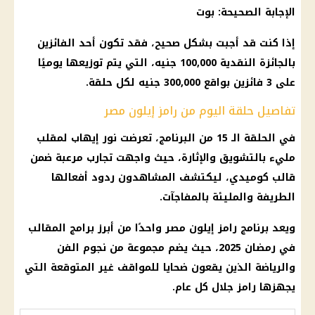
الإجابة الصحيحة: بوت
إذا كنت قد أجبت بشكل صحيح، فقد تكون أحد الفائزين
بالجائزة النقدية 100,000 جنيه، التي يتم توزيعها يوميًا
على 3 فائزين بواقع 300,000 جنيه لكل حلقة.
تفاصيل حلقة اليوم من رامز إيلون مصر
في الحلقة الـ 15 من البرنامج، تعرضت نور إيهاب لمقلب
مليء بالتشويق والإثارة، حيث واجهت تجارب مرعبة ضمن
قالب كوميدي، ليكتشف المشاهدون ردود أفعالها
الطريفة والمليئة بالمفاجآت.
ويعد
برنامج رامز إيلون مصر
واحدًا من أبرز برامج المقالب
في
رمضان 2025
، حيث يضم مجموعة من نجوم الفن
والرياضة الذين يقعون ضحايا للمواقف غير المتوقعة التي
يجهزها
رامز جلال
كل عام.