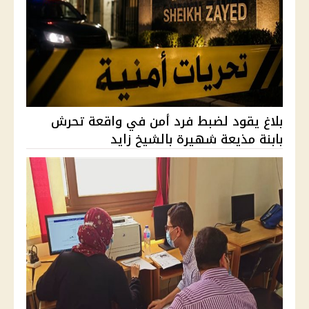
بلاغ يقود لضبط فرد أمن في واقعة تحرش
بابنة مذيعة شهيرة بالشيخ زايد