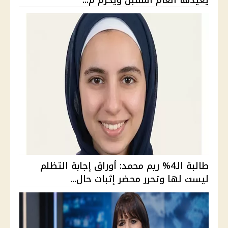
يعيدها العام المقبل ويحرم م...
طالبة الـ4% ريم محمد: أوراق إجابة التظلم
ليست لها وتحرر محضر إثبات حال...