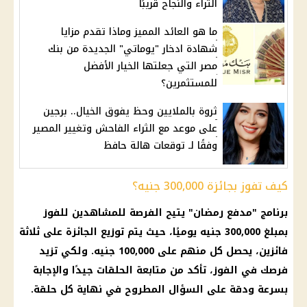
الثراء والنجاح قريبًا
ما هو العائد المميز وماذا تقدم مزايا
شهادة ادخار "يوماتي" الجديدة من بنك
مصر التي جعلتها الخيار الأفضل
للمستثمرين؟
ثروة بالملايين وحظ يفوق الخيال.. برجين
على موعد مع الثراء الفاحش وتغيير المصير
وفقًا لـ توقعات هالة حافظ
كيف تفوز بجائزة 300,000 جنيه؟
برنامج "مدفع
رمضان
" يتيح الفرصة للمشاهدين للفوز
بمبلغ 300,000 جنيه يوميًا، حيث يتم توزيع الجائزة على ثلاثة
فائزين، يحصل كل منهم على 100,000 جنيه. ولكي تزيد
فرصك في الفوز، تأكد من متابعة الحلقات جيدًا والإجابة
بسرعة ودقة على السؤال المطروح في نهاية كل حلقة.