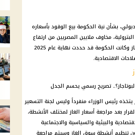
ولي، بشأن نية الحكومة بيع الوقود بأسعاره
لبترولية، مخاوف ملايين المصريين من ارتفاع
مفاجئ في سعر أسطوانات البوتاجاز وكانت الحكومة قد حددت نهاية عام 2025
احات الاقتصادية.
 يتخذه رئيس الوزراء منفرداً وليس لجنة التسعير
القرار بعد مراجعة أسعار الغاز لمختلف الأنشطة،
لاقتصادية والبيئية والسياسية والاجتماعية
نون تنظيم أنشطة سوق الغاز وسيتم مراجعة