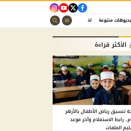
instagram
youtube
twitter
facebook
ديوهات متنوعة
اخبار الفن
منوعات مسيحية
اخبار الرياضة
الأكثر قراءة
ة تنسيق رياض الأطفال بالأزهر
م.. رابط الاستعلام وآخر موعد
يم الملفات