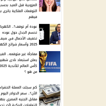
العزوبية قبل العيد بحسب
التوقعات الفلكية ياترى ب
فيهم
عودة أم توقف؟.. الكهربا
تحسم الجدل حول عوده
تخفيف الآحمال في صيف
2025 وأسعار شرائح الكهرباء
مفاجأة غير متوقعه.. الفيف
يعلن استبعاد نادى شهير
من هو ؟
كم سجلت العملة الخضراء
الآن؟.. سعر الدولار اليوم
مقابل الجنيه المصري بنها
التعاملات البنكية (آخر تح