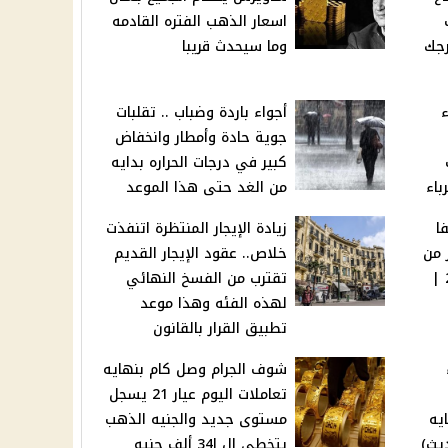
اسعار الذهب الفتره القادمه
رجك
وما سيحدث قريبا
ء
أجواء باردة وضباب .. تقلبات
جوية حادة وأمطار وانخفاض
كبير في درجات الحراره بدايه
من الغد حتى هذا الموعد
ا
زيادة الإيجار المنتظرة اتنفذت
 من
خلاص.. عقود الإيجار القديم
كأس العالم للأندية 2025 |
تقترب من الفسخ النهائي
لهذه الفئه وهذا موعد
تطبيق القرار بالقانون
شوف الجرام وصل كام بنهايه
تعاملات اليوم عيار 21 يسجل
يه
مستوى جديد والجنيه الذهب
ديث)
يتخطى ال ا34 ألف جنيه