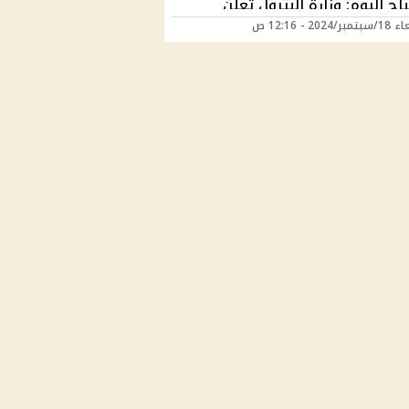
ح اليوم: وزارة البترول تعلن
2024 - 12:16 ص
صيل