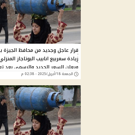
قرار عاجل وجديد من محافظ الجيزة ب
زيادة سعربيع انابيب البوتاجاز المنزلي
ويعلن السعر الجديد والرسمى بعد تع
الجمعة 18/أبريل/2025 - 02:38 م
بقرار حكومى...شوف بكام