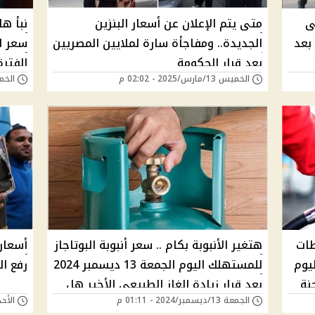
ى
متى يتم الإعلان عن أسعار البنزين
نبأ ه
 بعد
الجديدة.. ومفاجأة سارة لملايين المصريين
سعر ال
بعد قرار الحكومة
الفتر
الخميس 13/مارس/2025 - 02:02 م
الخميس 13/مارس
موقف 
موسي 
.. محطات
هتغير الأنبوبة بكام .. سعر أنبوبة البوتاجاز
أسعار 
يوم
للمستهلك اليوم الجمعة 13 ديسمبر 2024
رفع ا
ر لجنة
بعد قرار زيادة الغاز الطبيعي الأخير هل
الجمعة 13/ديسمبر/2024 - 01:11 م
الأحد 20/أكتوبر/2024 -
وصلت 400 جنيه ؟