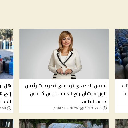
ات
لميس الحديدي ترد علي تصريحات رئيس
هل ارت
ة
الوزراء بشأن رفع الدعم .. ليس كله من
جيوب الناس
الجدل
الأحد 19/أكتوبر/2025 - 04:51 م
الجمعة 30/مايو/5
بيع أ