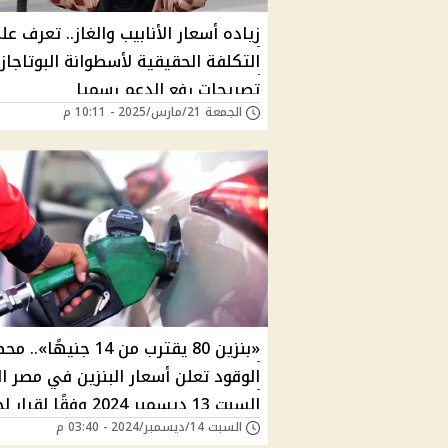
زياده أسعار الأنابيب والغاز.. تعرف عل
التكلفة الحقيقية لأسطوانة البوتاجاز
تصريحات رفع الدعم رسميا
الجمعة 21/مارس/2025 - 10:11 م
«بنزين 80 يقترب من 14 جنيهًا»
الوقود تعلن أسعار البنزين في مصر ال
السبت 13 ديسمبر 2024 وفقًا لقرا
السبت 14/ديسمبر/2024 - 03:40 م
التسعير لتر السولار بكام؟