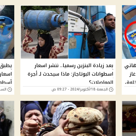
هاتي
بعد زيادة البنزين رسميا.. ننشر اسعار
يطبق ا
از
اسطوانات البوتاجاز: ماذا سيحدث لـ أجرة
اسعار
خلوق
المواصلات؟
أسطوان
الجمعة 18/أكتوبر/2024 - 09:27 ص
السبت 21/سبتمبر/24