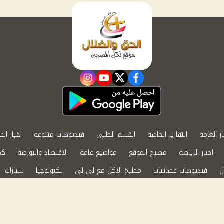
instagram
youtube
twitter
facebook
ار العامة
التقارير الخاصة
القسم الطبي
فيديوهات متنوعة
اخبار الف
اخبار الرياضة
مطبخ الموقع
مواضيع عامة
الاقتصاد والبورصة
كم
ل
فيديوهات فضائيات
مطبخ الاكل مع لى لى
تكنولوجيا
سيارات
الابراج الفلكية
حظك اليوم
ة الخصوصية
اتصل بنا
by