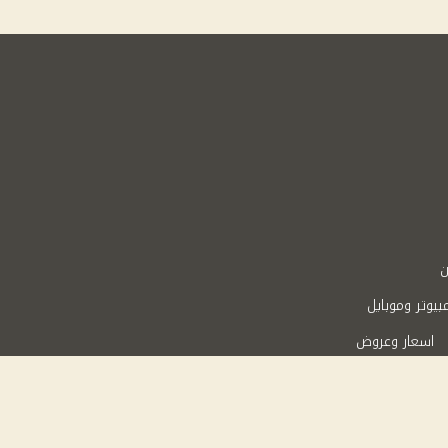
ن
بيوتر وموبايل
اسعار وعروض
Powered 