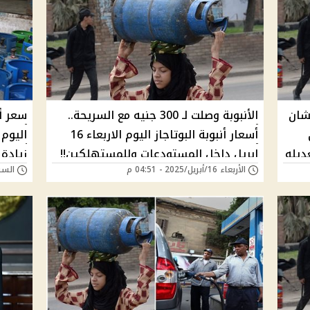
شان
الأنبوبة وصلت لـ 300 جنيه مع السريحة..
سعر أن
أسعار أنبوبة البوتاجاز اليوم الاربعاء 16
اليوم
ديله
ابريل داخل المستودعات وللمستهلكين!!
زيادة 
الأربعاء 16/أبريل/2025 - 04:51 م
السبت 12/أبريل/025