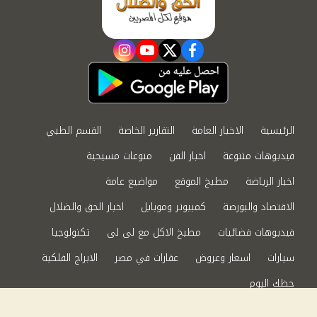
instagram
youtube
twitter
facebook
الرئيسية
الاخبار العامة
التقارير الخاصة
القسم الطبي
فيديوهات متنوعة
اخبار الفن
منوعات مسيحية
اخبار الرياضة
مطبخ الموقع
مواضيع عامة
الاقتصاد والبورصة
كمبيوتر وموبايل
اخبار الحق والضلال
فيديوهات فضائيات
مطبخ الاكل مع لى لى
تكنولوجيا
سيارات
اسعار وعروض
عقارات في مصر
الابراج الفلكية
حظك اليوم
من نحن
سياسة الخصوصية
اتصل بنا