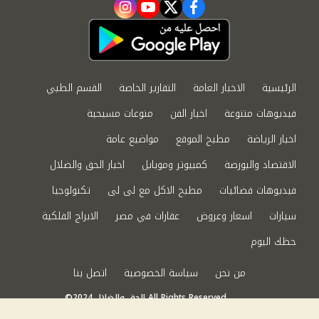
instagram
youtube
twitter
facebook
الرئيسية
الاخبار العامة
التقارير الخاصة
القسم الطبي
فيديوهات متنوعة
اخبار الفن
منوعات مسيحية
اخبار الرياضة
مطبخ الموقع
مواضيع عامة
الاقتصاد والبورصة
كمبيوتر وموبايل
اخبار الحق والضلال
فيديوهات فضائيات
مطبخ الاكل مع لى لى
تكنولوجيا
سيارات
اسعار وعروض
عقارات في مصر
الابراج الفلكية
حظك اليوم
من نحن
سياسة الخصوصية
اتصل بنا
©2024 الحق والضلال All Rights Reserved.
Powered by