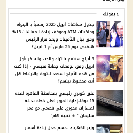
لا يفوتك
جدول معاشات أبريل 2025 رسمياً بـ البنوك
وماكينات ATM وموقف زيادة المعاشات 15%
وفق بيان التأمينات وبعد قرار الرئيس
هتقبض يوم 25 مارس أم 1 ابريل؟
3 أبراج ستنعم بالثراء والحب والسفر بأول
ابريل وفق توقعات جمانة قبيسي - إذا كنت
من هذه الأبراج استعد للثروة والارتباط هل
أنت محظوظ بينهم؟
غلق كوبري رئيسي بمحافظة القاهرة لمدة
15 يومًا..إدارة المرور تعلن خطة بديلة
لمسارات محوري على فهمى مع عمر
سليمان " ⚠️ تنبيه هام"
وزير الكهرباء يحسم جدل زيادة أسعار