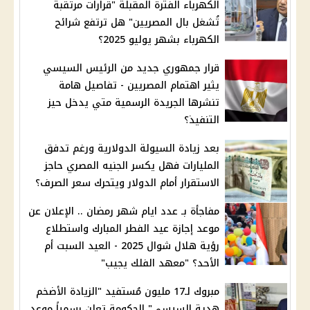
الكهرباء الفترة المقبلة "قرارات مرتقبة
تُشغل بال المصريين" هل ترتفع شرائح
الكهرباء بشهر يوليو 2025؟
قرار جمهوري جديد من الرئيس السيسي
يثير اهتمام المصريين - تفاصيل هامة
تنشرها الجريدة الرسمية متي يدخل حيز
التنفيذ؟
بعد زيادة السيولة الدولارية ورغم تدفق
المليارات فهل يكسر الجنيه المصري حاجز
الاستقرار أمام الدولار ويتحرك سعر الصرف؟
مفاجأة بـ عدد ايام شهر رمضان .. الإعلان عن
موعد إجازة عيد الفطر المبارك واستطلاع
رؤية هلال شوال 2025 - العيد السبت أم
الأحد؟ "معهد الفلك يجيب"
مبروك لـ17 مليون مُستفيد "الزيادة الأضخم
هدية السيسي" الحكومة تعلن رسمياً موعد