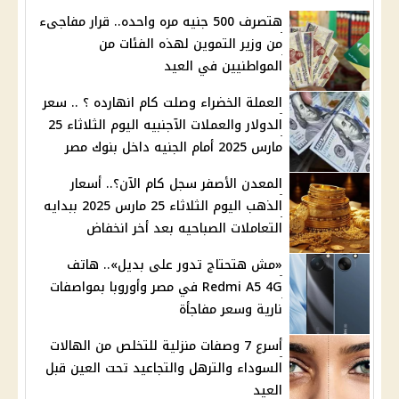
هتصرف 500 جنيه مره واحده.. قرار مفاجىء
من وزير التموين لهذه الفئات من
المواطنيين في العيد
العملة الخضراء وصلت كام انهارده ؟ .. سعر
الدولار والعملات الآجنبيه اليوم الثلاثاء 25
مارس 2025 أمام الجنيه داخل بنوك مصر
المعدن الأصفر سجل كام الآن؟.. أسعار
الذهب اليوم الثلاثاء 25 مارس 2025 ببدايه
التعاملات الصباحيه بعد أخر انخفاض
«مش هتحتاج تدور على بديل».. هاتف
Redmi A5 4G في مصر وأوروبا بمواصفات
نارية وسعر مفاجأة
أسرع 7 وصفات منزلية للتخلص من الهالات
السوداء والترهل والتجاعيد تحت العين قبل
العيد