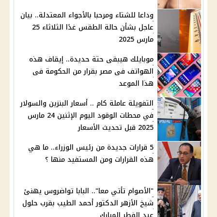
وداعا للشتاء ومرحبا بالأجواء المعتدلة.. بيان
عاجل بشأن حالة الطقس غدًا الثلاثاء 25
مارس 2025
موبايلك هيبقى حتة حديدة.. إيقاف هذه
الهواتف فى مصر بقرار من الحكومة فى
هذا الموعد
التفويلة عاملة كام .. أسعار البنزين والسولار
في محطات الوقود اليوم الإثنين 24 مارس
2025 قبل تحديث الأسعار
5 قرارات جديدة من رئيس الوزراء.. ما هي
هذه القرارات ومن المستفيد منها ؟
"الأصوام تأتي معا".. البابا تواضروس يهنئ
شيخ الأزهر الدكتور أحمد الطيب بقرب حلول
عيد الفطر المبارك