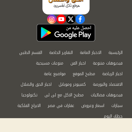
instagram
youtube
twitter
facebook
الرئيسية
الاخبار العامة
التقارير الخاصة
القسم الطبي
فيديوهات متنوعة
اخبار الفن
منوعات مسيحية
اخبار الرياضة
مطبخ الموقع
مواضيع عامة
الاقتصاد والبورصة
كمبيوتر وموبايل
اخبار الحق والضلال
فيديوهات فضائيات
مطبخ الاكل مع لى لى
تكنولوجيا
سيارات
اسعار وعروض
عقارات في مصر
الابراج الفلكية
حظك اليوم
من نحن
سياسة الخصوصية
اتصل بنا