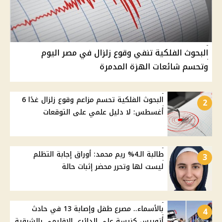
البحوث الفلكية تنفي وقوع زلزال في مصر اليوم
وتحسم شائعات الهزة المدمرة
البحوث الفلكية تحسم مزاعم وقوع زلزال غدًا 6
2
أغسطس: لا دليل علمي على التوقعات
طالبة الـ4% ريم محمد: أوراق إجابة التظلم
3
ليست لها وتحرر محضر إثبات حالة
بالأسماء.. مصرع طفل وإصابة 13 في حادث
4
أتوبيس كنيسة على الدائري الإقليمي بالشرقية