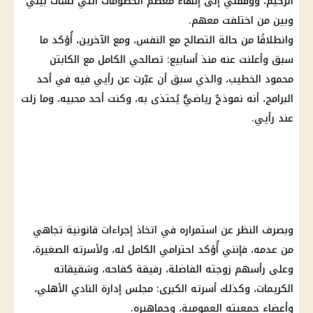
الرحيم، ووفقني إلى إنهاء معظم الخصومات التي نشأت بيني
وبين من اختلفت معهم.
وانطلاقًا من حالة التصالح مع النفس، ومع الآخرين، أُؤكد ما
سبق وأعلنت عنه منذ أسابيع: تصالحي الكامل مع الكابتن
محمود الخطيب، والذي سبق أن عبّرت عن رأيي فيه في أحد
البرامج، أنه نموذجٌ رياضيٌّ يُحتذى به، وكنت أحد محبيه، وما زلت
عند رأيي.
وبصرف النظر عن استمراره في اتخاذ إجراءات قانونية تجاهي
من عدمه، فإنني أُؤكد احترامي الكامل له، ولأسرته الصغيرة،
وعلى رأسهم زوجته الفاضلة، رفيقة كفاحه، وشقيقاته
الكريمات، وكذلك أسرته الكبرى: مجلس إدارة النادي الأهلي،
وأعضاء جمعيته العمومية، وجماهيره.