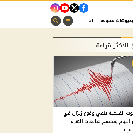
instagram
youtube
twitter
facebook
ديوهات متنوعة
اخبار الفن
منوعات مسيحية
اخبار الرياضة
الأكثر قراءة
وث الفلكية تنفي وقوع زلزال في
اليوم وتحسم شائعات الهزة
مرة