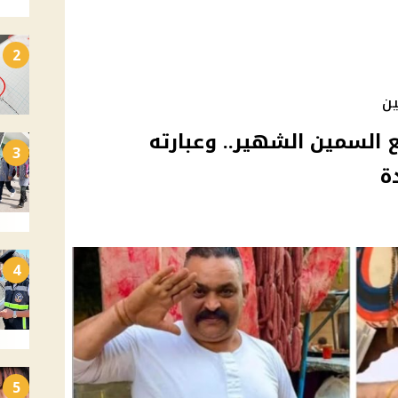
2
ين
 السمين الشهير.. وعبارته
3
ة
4
5