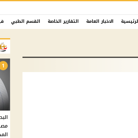
لرئيسية
الاخبار العامة
التقارير الخاصة
القسم الطبي
في
1
البح
مصر 
المد