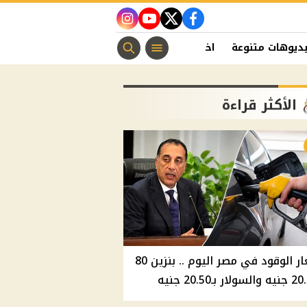
instagram
youtube
twitter
facebook
ديوهات متنوعة
اخبار الفن
منوعات مسيحية
اخبار الرياضة
الأكثر قراءة
أسعار الوقود في مصر اليوم .. بنزين 80