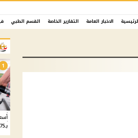
لرئيسية
الاخبار العامة
التقارير الخاصة
القسم الطبي
في
1
بـ20.75 جنيه والسولار بـ20.50 جنيه