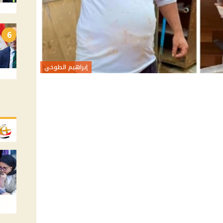
6
إبراهيم الطوخي