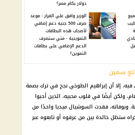
دولار بكام مصر؟
ميع
الوزير وافق علي القرار : موعد
طيب
صرف 500 جنيه دعم إضافي
ة
لأصحاب هذه البطاقات
نادي
التموينية - متي ستصرف
ل
الدعم الإضافي على بطاقات
التموين؟
ائع سمين
فيه، إلا أن إبراهيم الطوخي نجح في ترك بصمة
، ولكن أيضًا في قلوب محبيه، الذين أحبوا
ة. وبوفاته، فقدت
السوشيال ميديا
واحدًا من
ه ستظل خالدة بين من عرفوه أو تابعوه عبر