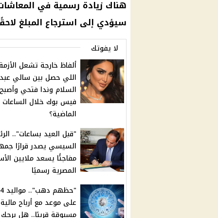
هناك زيادة رسمية في
المعاشات
سيؤدي إلى استرجاع المبلغ لاحقًا
لا يفوتك
ألفاظ خارجة تشعل الأزمة.
اللي حصل بين سالي عبد
السلام وندا فتحي وأصبح 
فيس بوك خلال الساعات
الماضية؟
"قبل العيد بساعات".. الر
السيسي يصدر قرارًا جمهور
مفاجئًا يسعد ملايين الأس
المصرية رسميًا
على موعد مع أرباح مالية 
مسبوقة قريبًا.. هل برجك