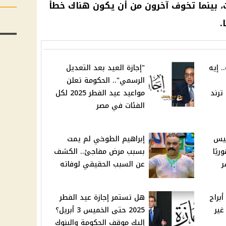
، بينما تخوف آخرون من أن يكون هناك خطأ
.
. إيه
"إجازة العيد بعد التعديل
الرسمي".. الحكومة تعلن
ترند
مواعيد عيد الفطر 2025 لكل
الفئات في مصر
ئيس
إبراهيم الطوخي لم يمت
يًا
بسبب مرض مفاجئ.. الكشف
ر
عن السبب الحقيقي لوفاته
"حظهم دهب".. مواليد 4 أبراج
هل تستمر إجازة عيد الفطر
غير
2025 حتى الخميس 3 أبريل؟
إليك موقف الحكومة والبنوك