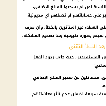
 2025. أما بالنسبة لمن لم يسحبوا المبلغ الإضافي،
ر على حساباتهم أو تحملهم أي مديونية.
على العملاء غير المتأثرين بالخطأ، وأن
صرف
سيتم بصورة طبيعية بعد تصحيح المشكلة.
عد الخطأ التقني
ين المستفيدين، حيث جاءت ردود الفعل
تماعي
:
ق، متسائلين عن مصير المبلغ الإضافي
ه.
مية سريعة لضمان عدم تأثر معاشاتهم