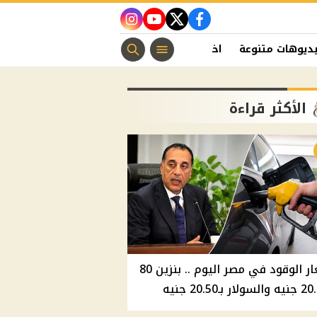
instagram
youtube
twitter
facebook
ديوهات متنوعة
اخبار الفن
منوعات مسيحية
اخبار الرياضة
الأكثر قراءة
أسعار الوقود في مصر اليوم .. بنزين 80