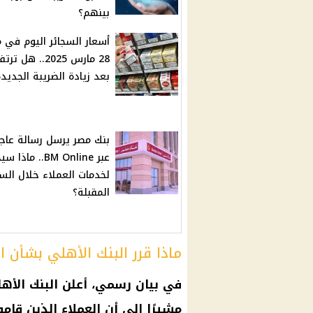
بينهم؟
أسعار السجائر اليوم في 
28 مارس 2025.. هل ترت
بعد زيادة الضريبة الجديد
بنك مصر يرسل رسالة عاج
عبر BM Online.. ماذ
لخدمات العملاء خلال الس
المقبلة؟
ماذا قرر البنك الأهلي بشأن ا
في بيان رسمي، أعلن
البنك الأه
مشيرًا إلى أن العملاء الذين قام