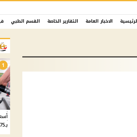
لرئيسية
الاخبار العامة
التقارير الخاصة
القسم الطبي
في
1
بـ20.75 جنيه والسولار بـ20.50 جنيه