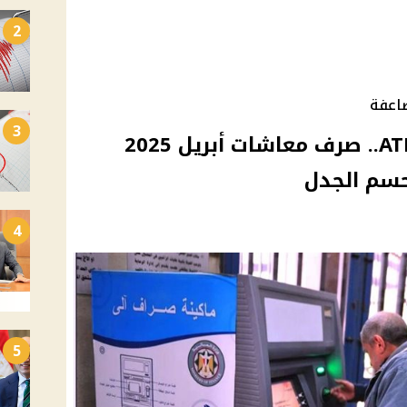
2
3
مفاجأة أمام ماكينات الـ ATM.. صرف معاشات أبريل 2025
حسم الجدل
4
5