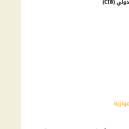
ي (CIB)
وازية