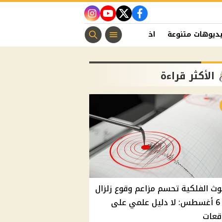
instagram
youtube
twitter
facebook
ديوهات متنوعة
اخبار الفن
منوعات مسيحية
اخبار الرياضة
الأكثر قراءة
وث الفلكية تحسم مزاعم وقوع زلزال
غدًا 6 أغسطس: لا دليل علمي على
قعات