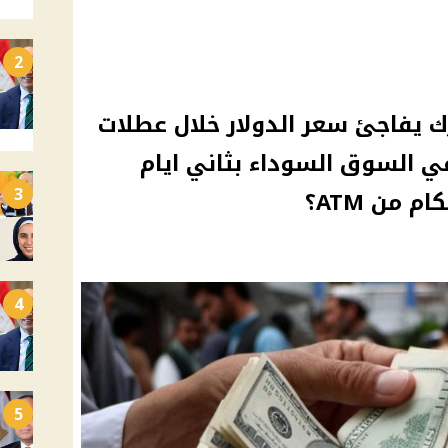
2
حرك يفاجئ سعر الدولار خلال عطلات
في السوق السوداء بثاني ايام
3
 من ATM؟
4
5