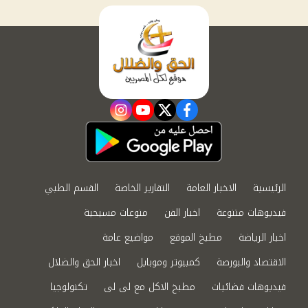
instagram
youtube
twitter
facebook
الرئيسية
الاخبار العامة
التقارير الخاصة
القسم الطبي
فيديوهات متنوعة
اخبار الفن
منوعات مسيحية
اخبار الرياضة
مطبخ الموقع
مواضيع عامة
الاقتصاد والبورصة
كمبيوتر وموبايل
اخبار الحق والضلال
فيديوهات فضائيات
مطبخ الاكل مع لى لى
تكنولوجيا