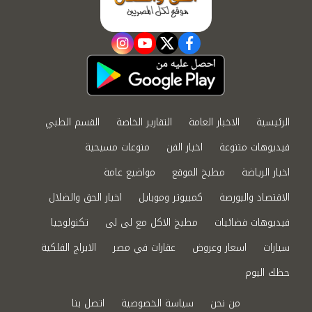
instagram
youtube
twitter
facebook
الرئيسية
الاخبار العامة
التقارير الخاصة
القسم الطبي
فيديوهات متنوعة
اخبار الفن
منوعات مسيحية
اخبار الرياضة
مطبخ الموقع
مواضيع عامة
الاقتصاد والبورصة
كمبيوتر وموبايل
اخبار الحق والضلال
فيديوهات فضائيات
مطبخ الاكل مع لى لى
تكنولوجيا
سيارات
اسعار وعروض
عقارات في مصر
الابراج الفلكية
حظك اليوم
من نحن
سياسة الخصوصية
اتصل بنا