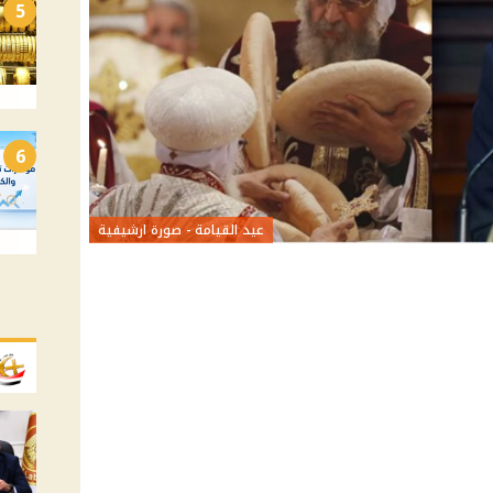
5
6
عيد القيامة - صورة ارشيفية