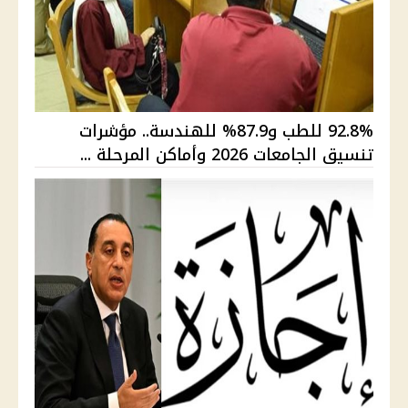
92.8% للطب و87.9% للهندسة.. مؤشرات
تنسيق الجامعات 2026 وأماكن المرحلة ...