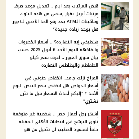
قبض المرتبات بعد ايام .. تعديل موعد صرف
مرتبات أبريل بقرار رسمي من هذه البنوك
وماكينات الـATM بعد رفع الحد الأدني للاجور
هل يوجد زيادة جديدة؟
هتطبخي إيه النهارده؟ .. أسعار الخضروات
والفاكهة اليوم الأحد 6 أبريل 2025 حسب
بيان سوق العبور .. اعرف سعر كيلو
الطماطم والبطاطس النهارده
الفراخ نزلت جامد.. انخفاض جنوني في
أسعار الدواجن هل انخفض سعر البيض اليوم
الأحد ؟ "إليكم أحدث الاسعار قبل ما تتزل
تشتري"
أشهر رجل أعمال مصر .. شخصية غير متوقعة
تنوي الترشح في انتخابات الأهلي المقبلة
خلفاً لمحمود الخطيب لن تتخيل من هو !