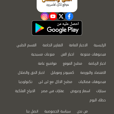
instagram
youtube
twitter
facebook
الرئيسية
الاخبار العامة
التقارير الخاصة
القسم الطبي
فيديوهات متنوعة
اخبار الفن
منوعات مسيحية
اخبار الرياضة
مطبخ الموقع
مواضيع عامة
الاقتصاد والبورصة
كمبيوتر وموبايل
اخبار الحق والضلال
فيديوهات فضائيات
مطبخ الاكل مع لى لى
تكنولوجيا
سيارات
اسعار وعروض
عقارات في مصر
الابراج الفلكية
حظك اليوم
من نحن
سياسة الخصوصية
اتصل بنا