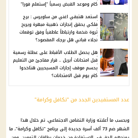
كام وموعد القبض رسمياً "إستعلم فورا"
استعد هتبقي اغني من ساويرس : برج
فلكي يحقق إنجازات ذهبية مبهرة ويربح
ثروة ضخمة وارتباطاً عاطفياً وفق توقعات
نجلاء قباني هل برجك المقصود؟
هل يحصل الطلاب الأقباط على عطلة رسمية
قبل امتحانات أبريل .. قرار مفاجئ من التعليم
يحسم موقف إجازات المسيحيين هتاخدوا
كام يوم قبل الامتحانات؟
عدد المستفيدين الجدد من "تكافل وكرامة"
وبحسب ما أعلنته وزارة التضامن الاجتماعي، تم خلال هذا
الشهر ضم 73 ألف أسرة جديدة إلى برنامج "تكافل وكرامة"، ما
يمنحهم الحق في الاستفادة من خدمات بطاقات التموين، ومن