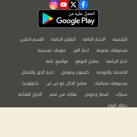
instagram
youtube
twitter
facebook
الرئيسية
الاخبار العامة
التقارير الخاصة
القسم الطبي
فيديوهات متنوعة
اخبار الفن
منوعات مسيحية
اخبار الرياضة
مطبخ الموقع
مواضيع عامة
الاقتصاد والبورصة
كمبيوتر وموبايل
اخبار الحق والضلال
فيديوهات فضائيات
مطبخ الاكل مع لى لى
تكنولوجيا
سيارات
اسعار وعروض
عقارات في مصر
الابراج الفلكية
حظك اليوم
من نحن
سياسة الخصوصية
اتصل بنا
©2024 الحق والضلال All Rights Reserved.