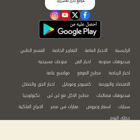
instagram
youtube
twitter
facebook
الرئيسية
الاخبار العامة
التقارير الخاصة
القسم الطبي
فيديوهات متنوعة
اخبار الفن
منوعات مسيحية
اخبار الرياضة
مطبخ الموقع
مواضيع عامة
الاقتصاد والبورصة
كمبيوتر وموبايل
اخبار الحق والضلال
فيديوهات فضائيات
مطبخ الاكل مع لى لى
تكنولوجيا
سيارات
اسعار وعروض
عقارات في مصر
الابراج الفلكية
حظك اليوم
من نحن
سياسة الخصوصية
اتصل بنا