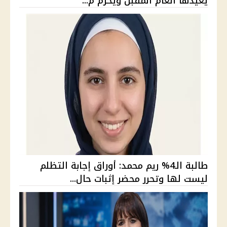
يعيدها العام المقبل ويحرم م...
طالبة الـ4% ريم محمد: أوراق إجابة التظلم
ليست لها وتحرر محضر إثبات حال...