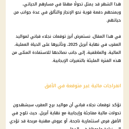
هذا الشهر قد يمثل تحولًا مهمًا في مسارهم الحياتي،
ويمنحهم دفعة قوية نحو الإنجاز والتألق في عدة جوانب من
حياتهم.
في هذا المقال، نستعرض أبرز
توقعات نجلاء قباني
لمواليد
العقرب في نهاية
أبريل 2025
، وتأثيرها على الحياة العملية،
المالية
، والعاطفية، إلى جانب نصائحها للاستفادة المثلى من
هذه الفترة المليئة بالتغيرات الإيجابية.
انفراجات مالية غير متوقعة في الأفق
تؤكد
توقعات نجلاء قباني
أن
مواليد برج العقرب
سيشهدون
تحولات
مالية
مفاجئة وإيجابية مع نهاية أبريل. حيث تلوح في
الأفق
فرص استثمارية
ناجحة، أو عروض مهنية مربحة قد تؤدي