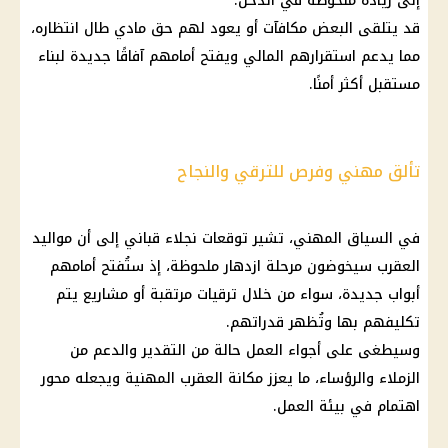
إلى زيادة ملحوظة في الدخل.
قد يتلقى البعض مكافآت أو يعود لهم حق مادي طال انتظاره،
مما يدعم استقرارهم المالي ويفتح أمامهم آفاقًا جديدة لبناء
مستقبل أكثر أمنًا.
تألق مهني وفرص للترقي والنجاح
في السياق المهني، تشير
توقعات نجلاء قباني
إلى أن
مواليد
العقرب سيخوضون مرحلة ازدهار ملحوظة، إذ ستُفتح أمامهم
أبواب جديدة، سواء من خلال ترقيات مرتقبة أو مشاريع يتم
تكليفهم بها وتُظهر قدراتهم.
وسيطغى على أجواء العمل حالة من التقدير والدعم من
الزملاء والرؤساء، ما يعزز مكانة العقرب المهنية ويجعله محور
اهتمام في بيئة العمل.