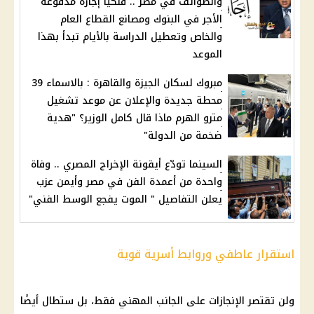
والطوائف في مصر .. فلكياً إجازة مدفوعة
الأجر في البنوك ومصانع القطاع العام
والخاص وتعطيل الدراسة بالأيام تبدأ بهذا
الموعد
مبروك لسكان الجيزة والقاهرة : بالاسماء 39
محطة جديدة والإعلان عن موعد تشغيل
مترو الهرم ماذا قال كامل الوزير؟ "هدية
ضخمة من الدولة"
السينما تودّع أيقونة الإخراج المصري .. وفاة
واحدة من أعمدة الفن في مصر وأيمن عزب
يعلن التفاصيل " الموت يفجع الوسط الفني"
استقرار عاطفي وروابط أسرية قوية
ولن تقتصر الإنجازات على الجانب المهني فقط، بل ستطال أيضًا