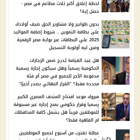
لحظة إغلاق أكبر ثلاث مطاعم في مصر -
حصل إية؟
بدون طوابير ولا مشاوير الحق ضيف أولادك
على بطاقة التموين .. شروط إضافة المواليد
2025 علي البطاقات عبر بواية مصر الرقمية
ومين ليه أولوية التسجيل
هل عيد القيامة يُدرج ضمن الإجازات
الحكومية رسمياً وهل سيكون إجازة رسمية
مدفوعة الأجر للجميع في مصر أم فئة
محددة فقط؟ "القرار النهائي يصدر أخيرًا"
مبروك موعد افتتاح المتحف المصري الكبير
رسميا وقرار حكومي بمنح إجازة غير مسبوقة
للموظفين قريباً هل يشمل كافة المحافظات
ام القاهرة فقط؟
عطلة تقترب من أسبوع لجميع الموظفيين