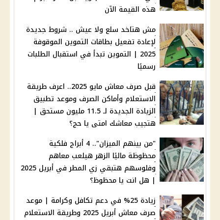
هذه القيمة الآن
مش هتاخد سلع ولا عيش .. شروط جديدة
لإعادة تفعيل بطاقات التموين الموقوفة
2025 | التموين تبدأ في استقبال الطلبات
رسميًا
قبل صرف معاش مايو 2025.. اعرف طريقة
الاستعلام وأماكن الصرف وموعد تطبيق
الزيادة الجديدة لـ 11.5 مليون مستحق |
هتجيب معاشك امتى يا حج؟
"من بينهم الميزان".. 4 أبراج فلكية
محظوظة ماليًا الزهر هيلعب معاهم
وفلوسهم هتبقي زي المطر في أبريل 2025
| هل انت يا محظوظ؟
زيادة 25% في دعم تكافل وكرامة | موعد
صرف معاش أبريل 2025 وطريقة الاستعلام