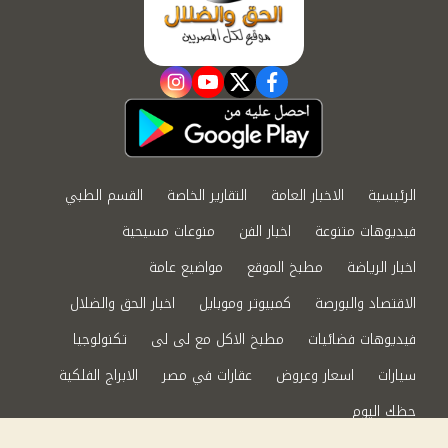
instagram
youtube
twitter
facebook
الرئيسية
الاخبار العامة
التقارير الخاصة
القسم الطبي
فيديوهات متنوعة
اخبار الفن
منوعات مسيحية
اخبار الرياضة
مطبخ الموقع
مواضيع عامة
الاقتصاد والبورصة
كمبيوتر وموبايل
اخبار الحق والضلال
فيديوهات فضائيات
مطبخ الاكل مع لى لى
تكنولوجيا
سيارات
اسعار وعروض
عقارات في مصر
الابراج الفلكية
حظك اليوم