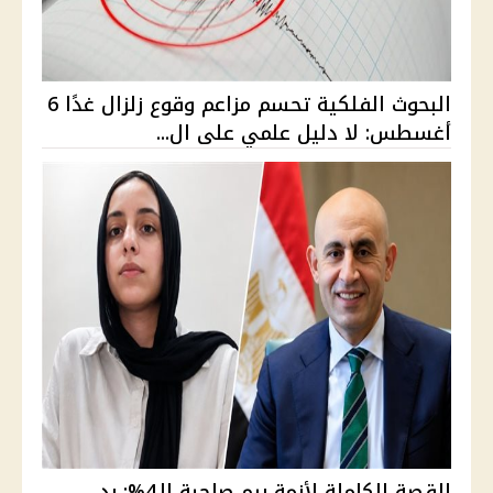
البحوث الفلكية تحسم مزاعم وقوع زلزال غدًا 6
أغسطس: لا دليل علمي على ال...
القصة الكاملة لأزمة ريم صاحبة الـ4%: رد