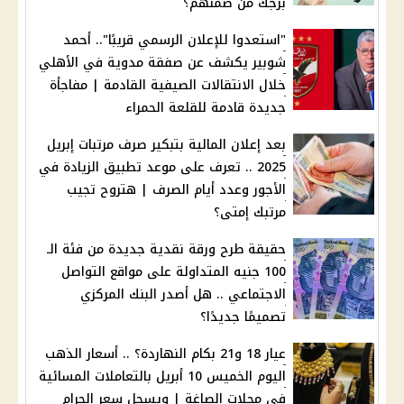
برجك من ضمنهم؟
"استعدوا للإعلان الرسمي قريبًا".. أحمد
شوبير يكشف عن صفقة مدوية في الأهلي
خلال الانتقالات الصيفية القادمة | مفاجأة
جديدة قادمة للقلعة الحمراء
بعد إعلان المالية بتبكير صرف مرتبات إبريل
2025 .. تعرف على موعد تطبيق الزيادة في
الأجور وعدد أيام الصرف | هتروح تجيب
مرتبك إمتى؟
حقيقة طرح ورقة نقدية جديدة من فئة الـ
100 جنيه المتداولة على مواقع التواصل
الاجتماعي .. هل أصدر البنك المركزي
تصميمًا جديدًا؟
عيار 18 و21 بكام النهاردة؟ .. أسعار الذهب
اليوم الخميس 10 أبريل بالتعاملات المسائية
في محلات الصاغة | ويسجل سعر الجرام