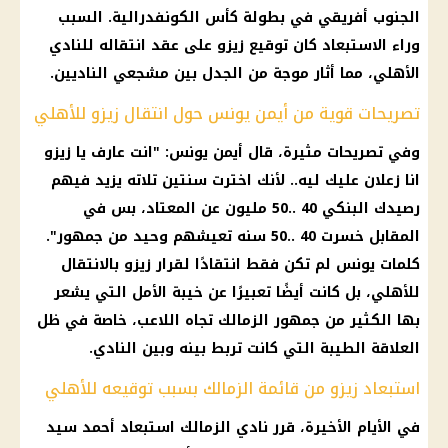
الجنوب أفريقي في بطولة كأس الكونفدرالية. السبب
وراء الاستبعاد كان توقيع زيزو على عقد انتقاله للنادي
الأهلي، مما أثار موجة من الجدل بين مشجعي الناديين.
تصريحات قوية من أيمن يونس حول انتقال زيزو للأهلي
وفي تصريحات مثيرة، قال أيمن يونس: "انت عارف يا زيزو
انا زعلان عليك ليه.. لأنك اخترت سنتين تلاته يزيد فيهم
رصيدك البنكي 40 ..50 مليون عن المعتاد، بس في
المقابل خسرت 40 ..50 سنه تعيشهم وحيد من جمهور".
كلمات يونس لم تكن فقط انتقادًا لقرار زيزو بالانتقال
للأهلي، بل كانت أيضًا تعبيرًا عن خيبة الأمل التي يشعر
بها الكثير من جمهور الزمالك تجاه اللاعب، خاصة في ظل
العلاقة الطيبة التي كانت تربط بينه وبين النادي.
استبعاد زيزو من قائمة الزمالك بسبب توقيعه للأهلي
في الأيام الأخيرة، قرر نادي الزمالك استبعاد أحمد سيد