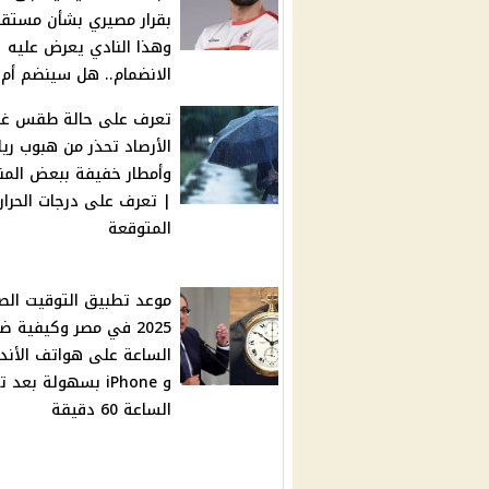
بقرار مصيري بشأن مستقب
وهذا النادي يعرض عليه
الانضمام.. هل سينضم أم 
تعرف على حالة طقس غدا
الأرصاد تحذر من هبوب ريا
وأمطار خفيفة ببعض المن
| تعرف على درجات الحرار
المتوقعة
موعد تطبيق التوقيت ال
2025 في مصر وكيفية ض
الساعة على هواتف الأند
و iPhone بسهولة بعد
الساعة 60 دقيقة