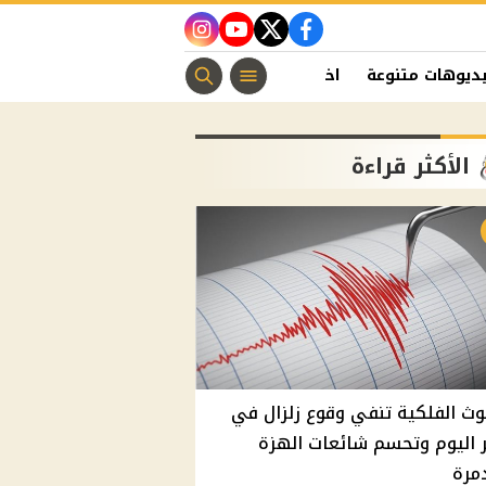
instagram
youtube
twitter
facebook
ديوهات متنوعة
اخبار الفن
منوعات مسيحية
اخبار الرياضة
الأكثر قراءة
وث الفلكية تنفي وقوع زلزال في
اليوم وتحسم شائعات الهزة
مرة