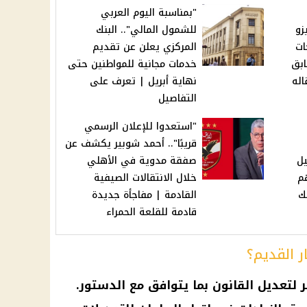
"بمناسبة اليوم العربي
زو
للشمول المالي".. البنك
ات
المركزي يعلن عن تقديم
ابق
خدمات مجانية للمواطنين حتى
اله
نهاية أبريل | تعرف على
التفاصيل
"استعدوا للإعلان الرسمي
قريبًا".. أحمد شوبير يكشف عن
يل
صفقة مدوية في الأهلي
هم
خلال الانتقالات الصيفية
ك
القادمة | مفاجأة جديدة
قادمة للقلعة الحمراء
ر القديم؟
م البرلمان مهلة 8 أشهر لتعديل القانون بما يتوافق مع الدستور.