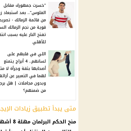
"خسرت جمهورك مقابل
الفلوس".. بعد استبعاد زي
من قائمة الزمالك - تصريح
قوية من نجم الزمالك الس
تفتح النار عليه بسبب انتق
للأهلي
اللي في قلبهم على
لسانهم.. 4 أبراج يتمتع
أصحابها بثقة وجرأة لا مث
لهما في التعبير عن آرائ
وبدون مجاملات | هل برج
من ضمنهم؟
متى يبدأ تطبيق زيادات الإيجا
منح الحك