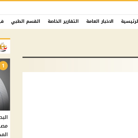
لرئيسية
الاخبار العامة
التقارير الخاصة
القسم الطبي
في
1
البح
مصر 
المد