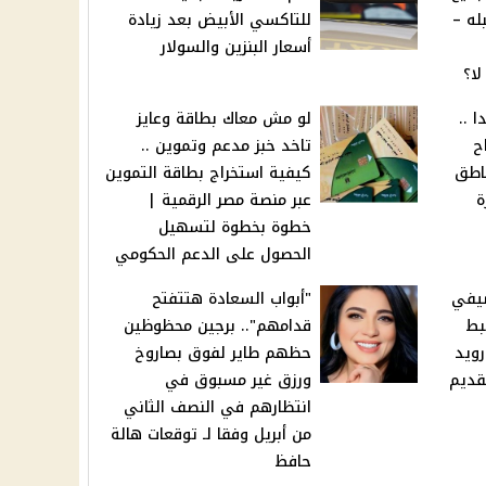
له –
للتاكسي الأبيض بعد زيادة
أسعار البنزين والسولار
لا؟
 ..
لو مش معاك بطاقة وعايز
ح
تاخد خبز مدعم وتموين ..
اطق
كيفية استخراج بطاقة التموين
ة
عبر منصة مصر الرقمية |
خطوة بخطوة لتسهيل
الحصول على الدعم الحكومي
صيفي
"أبواب السعادة هتتفتح
بط
قدامهم".. برجين محظوظين
رويد
حظهم طاير لفوق بصاروخ
 تقديم
ورزق غير مسبوق في
انتظارهم في النصف الثاني
من أبريل وفقا لـ توقعات هالة
حافظ