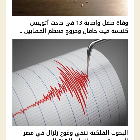
وفاة طفل وإصابة 13 في حادث أتوبيس
كنيسة ميت خاقان وخروج معظم المصابين ...
البحوث الفلكية تنفي وقوع زلزال في مصر