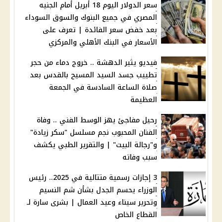
سعر الدولار اليوم 18 أبريل أمام الجنيه
المصري في جميع البنوك والسوق السوداء
بعد خفض سعر الفائدة | تعرف على
الأسعار في البنك الأهلي والمركزي
فيديو يثير الدهشة .. خروج دماء من حجر
تطييب جسد السيد المسيح بالقدس بعد
صلاة الساعة السادسة في الجمعة
العظيمة
رحيل مفاجئ يهز الوسط الفني .. وفاة
الفنان المحبوب نجم مسلسل "سكر زيادة"
و"رجالة البيت" | والتقرير الطبي يكشف
سبب وفاته
3 إجازات رسمية متتالية في 2025.. رئيس
الوزراء يحسم الجدل بشأن شم النسيم
وتحرير سيناء وعيد العمال | بشرى سارة لـ
القطاع الخاص