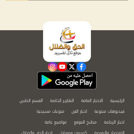
instagram
youtube
twitter
facebook
الرئيسية
الاخبار العامة
التقارير الخاصة
القسم الطبي
فيديوهات متنوعة
اخبار الفن
منوعات مسيحية
اخبار الرياضة
مطبخ الموقع
مواضيع عامة
الاقتصاد والبورصة
كمبيوتر وموبايل
اخبار الحق والضلال