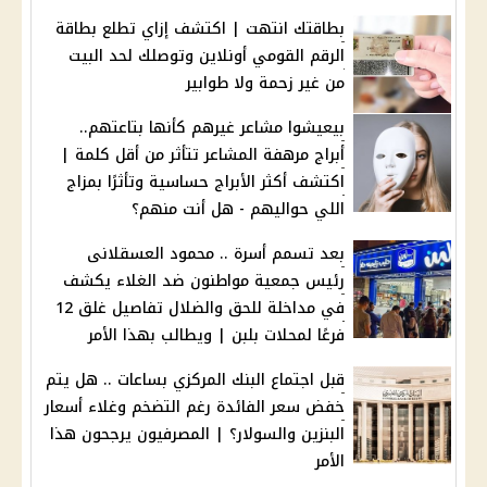
بطاقتك انتهت | اكتشف إزاي تطلع بطاقة
الرقم القومي أونلاين وتوصلك لحد البيت
من غير زحمة ولا طوابير
بيعيشوا مشاعر غيرهم كأنها بتاعتهم..
أبراج مرهفة المشاعر تتأثر من أقل كلمة |
اكتشف أكثر الأبراج حساسية وتأثرًا بمزاج
اللي حواليهم - هل أنت منهم؟
بعد تسمم أسرة .. محمود العسقلانى
رئيس جمعية مواطنون ضد الغلاء يكشف
في مداخلة للحق والضلال تفاصيل غلق 12
فرعًا لمحلات بلبن | ويطالب بهذا الأمر
قبل اجتماع البنك المركزي بساعات .. هل يتم
خفض سعر الفائدة رغم التضخم وغلاء أسعار
البنزين والسولار؟ | المصرفيون يرجحون هذا
الأمر