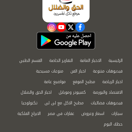
instagram
youtube
twitter
facebook
الرئيسية
الاخبار العامة
التقارير الخاصة
القسم الطبي
فيديوهات متنوعة
اخبار الفن
منوعات مسيحية
اخبار الرياضة
مطبخ الموقع
مواضيع عامة
الاقتصاد والبورصة
كمبيوتر وموبايل
اخبار الحق والضلال
فيديوهات فضائيات
مطبخ الاكل مع لى لى
تكنولوجيا
سيارات
اسعار وعروض
عقارات في مصر
الابراج الفلكية
حظك اليوم