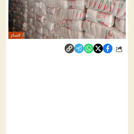
السكر
شارك