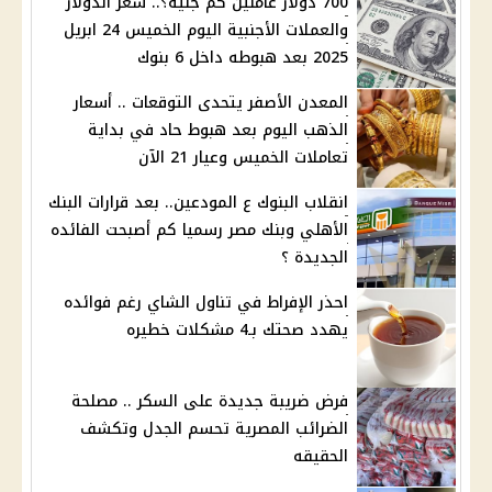
700 دولار عاملين كم جنيه؟.. سعر الدولار
والعملات الأجنبية اليوم الخميس 24 ابريل
2025 بعد هبوطه داخل 6 بنوك
المعدن الأصفر يتحدى التوقعات .. أسعار
الذهب اليوم بعد هبوط حاد في بداية
تعاملات الخميس وعيار 21 الآن
انقلاب البنوك ع المودعين.. بعد قرارات البنك
الأهلي وبنك مصر رسميا كم أصبحت الفائده
الجديدة ؟
احذر الإفراط في تناول الشاي رغم فوائده
يهدد صحتك بـ4 مشكلات خطيره
فرض ضريبة جديدة على السكر .. مصلحة
الضرائب المصرية تحسم الجدل وتكشف
الحقيقه