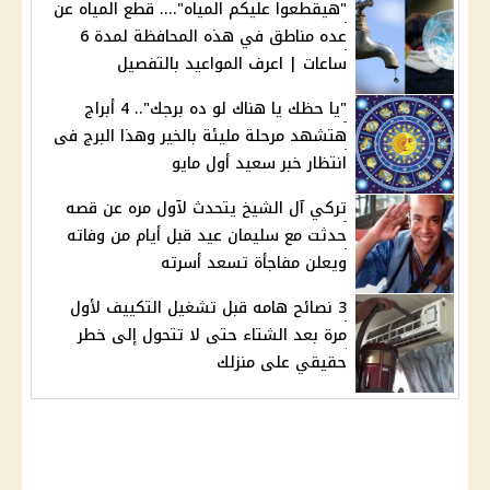
"هيقطعوا عليكم المياه".... قطع المياه عن
عده مناطق في هذه المحافظة لمدة 6
ساعات | اعرف المواعيد بالتفصيل
"يا حظك يا هناك لو ده برجك".. 4 أبراج
هتشهد مرحلة مليئة بالخير وهذا البرج فى
انتظار خبر سعيد أول مايو
تركي آل الشيخ يتحدث لآول مره عن قصه
حدثت مع سليمان عيد قبل أيام من وفاته
ويعلن مفاجأة تسعد أسرته
3 نصائح هامه قبل تشغيل التكييف لأول
مرة بعد الشتاء حتى لا تتحول إلى خطر
حقيقي على منزلك