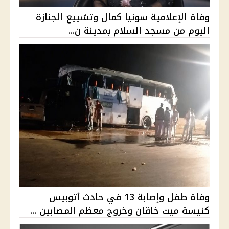
وفاة الإعلامية سونيا كمال وتشييع الجنازة
اليوم من مسجد السلام بمدينة ن...
وفاة طفل وإصابة 13 في حادث أتوبيس
كنيسة ميت خاقان وخروج معظم المصابين ...