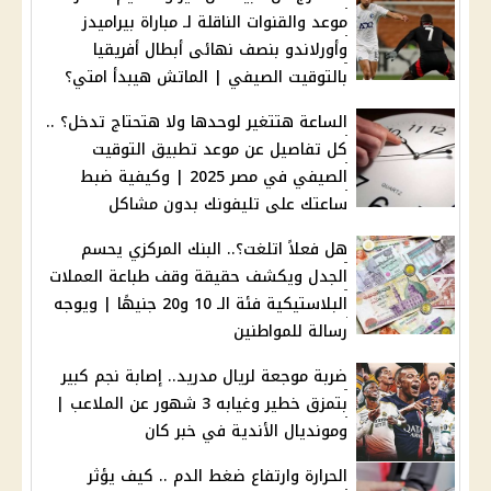
موعد والقنوات الناقلة لـ مباراة بيراميدز
وأورلاندو بنصف نهائى أبطال أفريقيا
بالتوقيت الصيفي | الماتش هيبدأ امتي؟
الساعة هتتغير لوحدها ولا هتحتاج تدخل؟ ..
كل تفاصيل عن موعد تطبيق التوقيت
الصيفي في مصر 2025 | وكيفية ضبط
ساعتك على تليفونك بدون مشاكل
هل فعلاً اتلغت؟.. البنك المركزي يحسم
الجدل ويكشف حقيقة وقف طباعة العملات
البلاستيكية فئة الـ 10 و20 جنيهًا | ويوجه
رسالة للمواطنين
ضربة موجعة لريال مدريد.. إصابة نجم كبير
بتمزق خطير وغيابه 3 شهور عن الملاعب |
ومونديال الأندية في خبر كان
الحرارة وارتفاع ضغط الدم .. كيف يؤثر