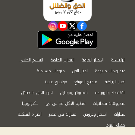
instagram
youtube
twitter
facebook
الرئيسية
الاخبار العامة
التقارير الخاصة
القسم الطبي
فيديوهات متنوعة
اخبار الفن
منوعات مسيحية
اخبار الرياضة
مطبخ الموقع
مواضيع عامة
الاقتصاد والبورصة
كمبيوتر وموبايل
اخبار الحق والضلال
فيديوهات فضائيات
مطبخ الاكل مع لى لى
تكنولوجيا
سيارات
اسعار وعروض
عقارات في مصر
الابراج الفلكية
حظك اليوم