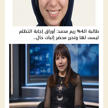
طالبة الـ4% ريم محمد: أوراق إجابة التظلم
ليست لها وتحرر محضر إثبات حال...