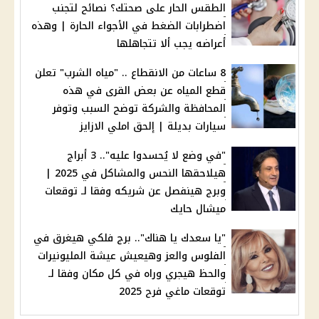
الطقس الحار على صحتك؟ نصائح لتجنب
اضطرابات الضغط في الأجواء الحارة | وهذه
أعراضه يجب ألا تتجاهلها
8 ساعات من الانقطاع .. "مياه الشرب" تعلن
قطع المياه عن بعض القرى في هذه
المحافظة والشركة توضح السبب وتوفر
سيارات بديلة | إلحق املي الازايز
"في وضع لا يُحسدوا عليه".. 3 أبراج
هيلاحقها النحس والمشاكل في 2025 |
وبرج هينفصل عن شريكه وفقا لـ توقعات
ميشال حايك
"يا سعدك يا هناك".. برج فلكي هيغرق في
الفلوس والعز وهيعيش عيشة المليونيرات
والحظ هيجري وراه في كل مكان وفقا لـ
توقعات ماغي فرح 2025