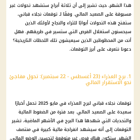
هذا الشهر، حيث تشير إلى أن ثلاثة أبراج ستشهد تحولات غير
مسبوقة على الصعيد المالي. وفقًا لـ توقعات نجلاء قباني،
ستفتح هذه التحولات أبوابًا للثراء والنجاح لأولئك الذين
سيحسنون استغلال الفرص التي ستسير في طريقهم. فهل
أنت من المحظوظين الذين سيعيشون تلك اللحظات التاريخية؟
دعونا نتعرف على أبرز التوقعات.
1. برج العذراء (23 أغسطس - 22 سبتمبر): تحول مفاجئ
نحو الاستقرار المالي
توقعات نجلاء قباني لبرج العذراء في مايو 2025 تحمل أخبارًا
سعيدة على الصعيد المالي. بعد فترة من الضغوط المالية
والتحديات التي شهدها هذا البرج في الأشهر الماضية، تشير
التوقعات إلى أنه سيشهد انفراجة مالية كبيرة في منتصف
الشهر. ستكون هناك فرص غير متوقعة لتحسين الوضع المالي،