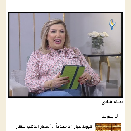
نجلاء قباني
لا يفوتك
هبوط عيار 21 مجدداً .. أسعار الذهب تنهار