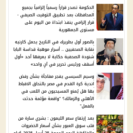
الحكومة تصدر قراراً رسمياً إلزامياً بجميع
المحافظات بعد تطبيق التوقيت الصيفي -
قرار إلزامي ينفذ ابتداءً من اليوم على
مستوى الجمهورية
بالصور أول بطريرك في التاريخ يحمل كارنيه
نقابة الصحفيين .. أسرار موهبة قداسة البابا
شنودة الصحفية حكاية لا يعرفها أحد «أول
أسقف ورئيس تحرير في آنٍ واحد»
وسيم السيسي يفجر مفاجأة بشأن رفض
اندية كرة القدم في مصر بالتحاق الاقباط
بها هل يُمنع المسيحيون من اللعب في
الأهلي والزمالك؟ "واقعة مؤلمة حدثت
بالفعل"
بعد إرتفاع سعر الليمون : بشري سارة من
قلب سوق العبور بشأن أسعار الخضروات