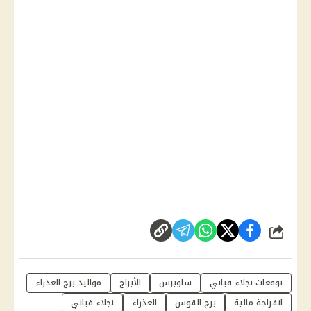
شارك
توقعات نجلاء قباني
ساويرس
الأبراج
مواليد برج العذراء
انفراجة مالية
برج القوس
العذراء
نجلاء قباني