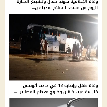
وفاة الإعلامية سونيا كمال وتشييع الجنازة
اليوم من مسجد السلام بمدينة ن...
وفاة طفل وإصابة 13 في حادث أتوبيس
كنيسة ميت خاقان وخروج معظم المصابين ...