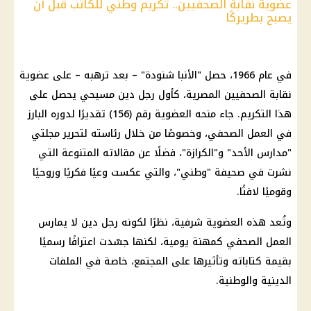
عضوية نقابة الصحفيين.. تكريم وطني للكاتب قبل أن
يصبح بطريركًا
في عام 1966، حصل "الأنبا شنودة" – بعد ترهبه – على عضوية
نقابة الصحفيين المصرية، كأول رجل دين
مسيحي
يحصل على
هذا التكريم. جاء منحه العضوية رقم (156) تقديرًا لدوره البارز
في العمل الصحفي، وخصوصًا من خلال رئاسته لتحرير مجلتي
"
مدارس
الأحد" و"الكرازة"، فضلًا عن مقالاته المتنوعة التي
نشرت في صحيفة "وطني"، والتي عكست وعيًا فكريًا وروحيًا
وقوميًا لافتًا.
وتُعد هذه العضوية شرفية، نظرًا لكونه رجل دين لا يمارس
العمل الصحفي كمهنة يومية، لكنها جسّدت اعترافًا رسميًا
بقيمة كتاباته وتأثيرها على المجتمع، خاصة في الملفات
الدينية والوطنية.