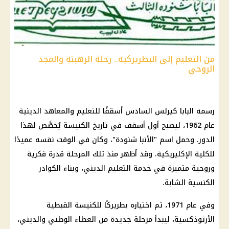
من التعليم إلى البطريركية.. رحلة الرهبنة والمجد
الروحي
رسمه البابا كيرلس السادس أسقفًا للتعليم والمعاهد الدينية
عام 1962، ليصبح أول أسقف في تاريخ
الكنيسة
يُخصَّص لهذا
الدور. وحمل اسم "الأنبا شنودة"، وكان في الوقت نفسه عميدًا
للكلية الإكليريكية. وقد أظهر منذ تلك المرحلة قدرة فكرية
وروحية متميزة في خدمة
التعليم
الديني، وبناء الكوادر
الكنسية
الشابة.
وفي عام 1971، تم اختياره بطريركًا للكنيسة القبطية
الأرثوذكسية، ليبدأ مرحلة جديدة من العطاء الوطني والديني،