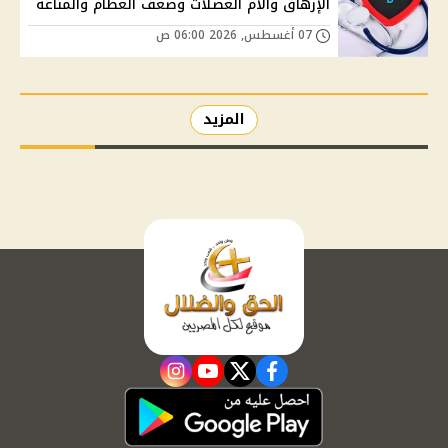
الإرهاق وآلام العضلات وضعف العظام والمناعة
07 أغسطس, 2026 06:00 ص
المزيد
instagram
youtube
twitter
facebook