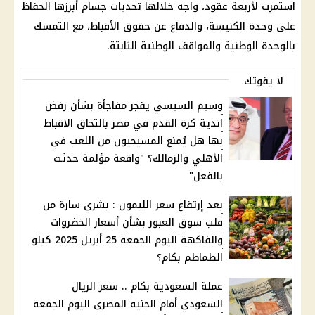
استمرت لأربعة عقود، واجه خلالها تحديات جسام أبرزها الحفاظ
على وحدة
الكنيسة
، والدفاع عن حقوق
الأقباط
، مع التمسك
بالوحدة الوطنية والمواقف الوطنية الثابتة.
لا يفوتك
وسيم السيسي يفجر مفاجأة بشأن رفض
اندية كرة القدم في مصر بالتحاق الاقباط
بها هل يُمنع المسيحيون من اللعب في
الأهلي والزمالك؟ "واقعة مؤلمة حدثت
بالفعل"
بعد إرتفاع سعر الليمون : بشري سارة من
قلب سوق العبور بشأن أسعار الخضروات
والفاكهة اليوم الجمعة 25 أبريل 2025 كيلو
الطماطم بكام؟
عملة السعودية بكام .. سعر الريال
السعودي أمام الجنيه المصري اليوم الجمعة