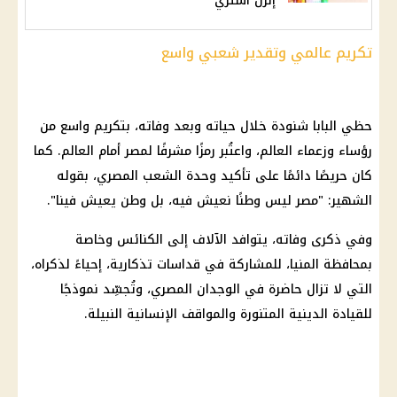
"إنزل اشتري"
تكريم عالمي وتقدير شعبي واسع
حظي البابا شنودة خلال حياته وبعد وفاته، بتكريم واسع من
رؤساء وزعماء العالم، واعتُبر رمزًا مشرفًا لمصر أمام العالم. كما
كان حريصًا دائمًا على تأكيد وحدة
الشعب المصري
، بقوله
الشهير: "مصر ليس وطنًا نعيش فيه، بل وطن يعيش فينا".
وفي ذكرى وفاته، يتوافد الآلاف إلى
الكنائس
وخاصة
بمحافظة المنيا، للمشاركة في قداسات تذكارية، إحياءً لذكراه،
التي لا تزال حاضرة في الوجدان المصري، وتُجسِّد نموذجًا
للقيادة الدينية المتنورة والمواقف الإنسانية النبيلة.