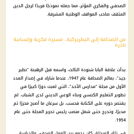
الصحفي والفكري المؤثر، مما جعله نموذجًا فريدًا لرجل الدين
المثقف صاحب المواقف الوطنية المشرفة.
من الصحافة إلى البطريركية.. مسيرة فكرية وإنسانية
نادرة
بدأت علاقة البابا شنودة الثالث، واسمه قبل الرهبنة "نظير
جيد"، بعالم الصحافة عام 1947، عندما شارك في إصدار العدد
الأول من مجلة "
مدارس
الأحد"، التي لعبت دورًا كبيرًا في
تطوير
التعليم
الكنسي وبناء الوعي الديني لدى الشباب. لم
يقتصر دوره على الكتابة فحسب، بل سرعان ما أصبح محررًا ثم
مديرًا، وتدرج حتى شغل منصب
رئيس
تحرير المجلة حتى عام
1954.
في تلك المرحلة، كان يجمع بين العمل الصحفي والدراسة