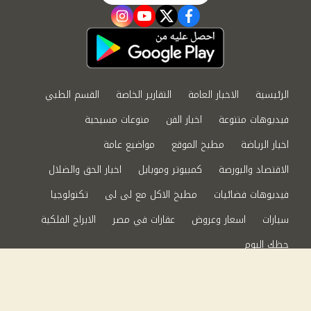
instagram
youtube
twitter
facebook
الرئيسية
الاخبار العامة
التقارير الخاصة
القسم الطبي
فيديوهات متنوعة
اخبار الفن
منوعات مسيحية
اخبار الرياضة
مطبخ الموقع
مواضيع عامة
الاقتصاد والبورصة
كمبيوتر وموبايل
اخبار الحق والضلال
فيديوهات فضائيات
مطبخ الاكل مع لى لى
تكنولوجيا
سيارات
اسعار وعروض
عقارات في مصر
الابراج الفلكية
حظك اليوم
من نحن
سياسة الخصوصية
اتصل بنا
©2024 الحق والضلال All Rights Reserved.