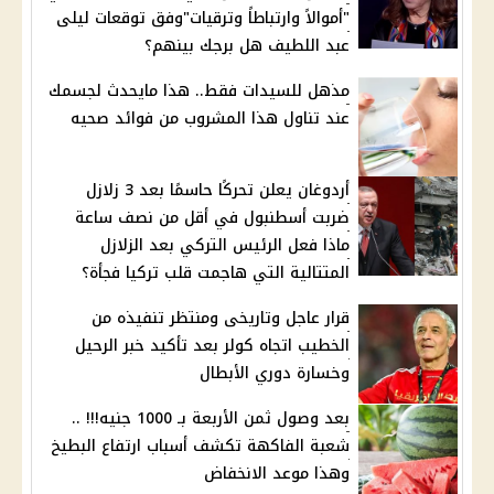
"أموالاً وارتباطاً وترقيات"وفق توقعات ليلى
عبد اللطيف هل برجك بينهم؟
مذهل للسيدات فقط.. هذا مايحدث لجسمك
عند تناول هذا المشروب من فوائد صحيه
أردوغان يعلن تحركًا حاسمًا بعد 3 زلازل
ضربت أسطنبول في أقل من نصف ساعة
ماذا فعل الرئيس التركي بعد الزلازل
المتتالية التي هاجمت قلب تركيا فجأة؟
قرار عاجل وتاريخى ومنتظر تنفيذه من
الخطيب اتجاه كولر بعد تأكيد خبر الرحيل
وخسارة دوري الأبطال
بعد وصول ثمن الأربعة بـ 1000 جنيه!!! ..
شعبة الفاكهة تكشف أسباب ارتفاع البطيخ
وهذا موعد الانخفاض