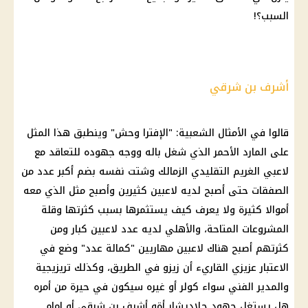
السبب؟!
أشرف بن شرقي
قالوا في الأمثال الشعبية: "الإفترا وحش" وينطبق هذا المثل
على المارد الأحمر الذي شغل باله ووجه جهوده للتعاقد مع
لاعبي الغريم التقليدي الزمالك وشتت نفسه بضم أكبر عدد من
الصفقات حتى أصبح لديه لاعبين كثيرين وأصبح مثل الذي معه
أموالا كثيرة ولا يعرف كيف يستثمرها بسبب كثرتها وقلة
المشروعات المتاحة، والأهلي لديه عدد لاعبين كبار ومن
كثرتهم أصبح هناك لاعبين مهاريين "كمالة عدد" وضع في
الاعتبار عزيزي القاريء أن زيزو في الطريق، وكذلك تريزيجية
والمدير الفني سواء كولر أو غيره سيكون في حيرة من أمره
هل يستغل جهود جلاديشار أةو أشرف بن شرقي أو إمام