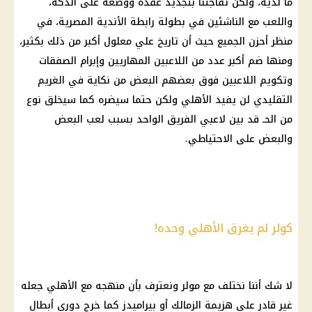
ما لديه، ولكن تفاجئنا بتجديد عقده ووضعه على الدكة،
واللعب مع الناشئين في بطولة رابطة الأندية المصرية، في
منظر أحزن الجميع حيث أن تاريخ علي معلول أكبر من ذلك بكثير،
ومنها ضم أكبر عدد من اللاعبين المهاريين وإبرام الصفقات
وتكويم اللاعبين فوق بعضهم البعض من نكاية في الغريم
التقليدي لن يفيد الأهلي ولكن حتما سيضره كما سيخلق نوع
من الحـ قد بين لاعبي الفريق الواحد بسبب لعب البعض
والبعض على الاحتياطي.
كولر لم يغرق الأهلي وحده!
لا شك أننا نختلف مع مولر ونعترف بأن منهجه مع الأهلي جعله
غير قادر على هزيمة الزمالك أو بيراميدز كما خرج دوري أبطال