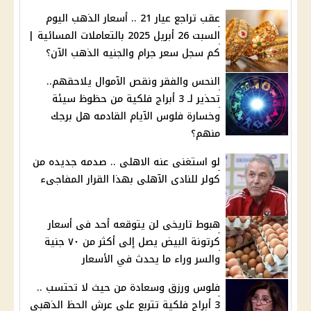
عقب تراجع عيار 21 .. أسعار الذهب اليوم
السبت 26 أبريل 2025 بالتعاملات المسائية |
كم سجل سعر جرام والجنيه الذهب الآن؟
النحس والفقر ونقص الآموال يلاحقهم..
تحذير لـ 3 أبراج فلكية من حظوظ سيئة
وخسارة فلوس الآيام القادمه هل برجك
منهم؟
لو استغنى عنه الاهلى .. صدمه جديده من
كولر للنادى الآهلى بهذا القرار المفاجىء
هبوط تاريخى لن يتوقعه أحد فى أسعار
كرتونة البيض يصل إلى أكثر من ٧٠ جنية
والسر وراء ما يحدث في الأسعار
فلوس ورزق وسعادة من حيث لا تحتسب ..
3 أبراج فلكية تتربع علي عرش الحظ الذهبي