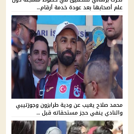
علم أصحابها بعد عودة خدمة أرقام...
محمد صلاح يغيب عن ودية طرابزون وجوزتيبي
والنادي ينفي حجز مستحقاته قبل ...