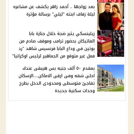
بعد زواجها .. أحمد زاهر يكشف عن مشاعره
ليلة زفاف ابنته "ليلي" برسالة مؤثرة
زيلينسكي يثير ضجة خلال جنازة بابا
الفاتيكان بحضور ترامب وموقف صادم من
بوتين في وداع البابا فرنسيس شاهد "رد
فعل غير متوقع من الجماهير لرئيس اوكرانيا"
بمقدم ٥٠ ألف جنيه بس هيبقى عندك
احلى شقه وفى ارقى الاماكن....الإسكان
تفاجئ متوسطى ومحدودى الدخل بطرح
وحدات سكنية جديدة