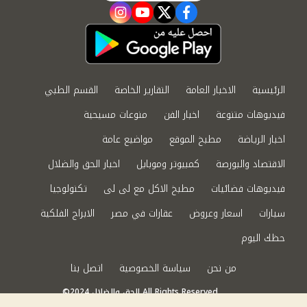
instagram
youtube
twitter
facebook
الرئيسية
الاخبار العامة
التقارير الخاصة
القسم الطبي
فيديوهات متنوعة
اخبار الفن
منوعات مسيحية
اخبار الرياضة
مطبخ الموقع
مواضيع عامة
الاقتصاد والبورصة
كمبيوتر وموبايل
اخبار الحق والضلال
فيديوهات فضائيات
مطبخ الاكل مع لى لى
تكنولوجيا
سيارات
اسعار وعروض
عقارات في مصر
الابراج الفلكية
حظك اليوم
من نحن
سياسة الخصوصية
اتصل بنا
©2024 الحق والضلال All Rights Reserved.