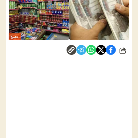
سلع
شارك