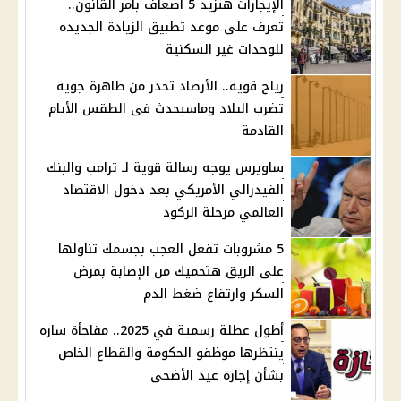
الإيجارات هتزيد 5 اضعاف بأمر القانون..
تعرف على موعد تطبيق الزيادة الجديده
للوحدات غير السكنية
رياح قوية.. الأرصاد تحذر من ظاهرة جوية
تضرب البلاد وماسيحدث فى الطقس الأيام
القادمة
ساويرس يوجه رسالة قوية لـ ترامب والبنك
الفيدرالي الأمريكي بعد دخول الاقتصاد
العالمي مرحلة الركود
5 مشروبات تفعل العجب بجسمك تناولها
على الريق هتحميك من الإصابة بمرض
السكر وارتفاع ضغط الدم
أطول عطلة رسمية في 2025.. مفاجأة ساره
ينتظرها موظفو الحكومة والقطاع الخاص
بشأن إجازة عيد الأضحى