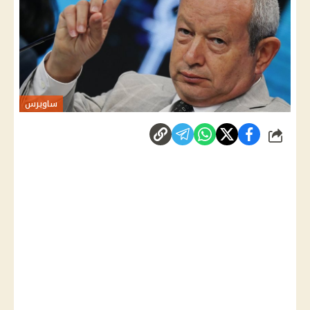
ساويرس
شارك