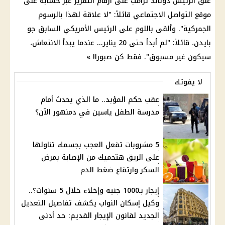
علق الرئيس دونالد ترامب على أرقام التقرير عبر حسابه على
موقع التواصل الاجتماعي قائلاً: "لا علاقة لهذا بالرسوم
الجمركية". وألقى باللوم على الرئيس الأمريكي السابق جو
بايدن، قائلاً: "لم أبدأ حتى 20 يناير... عندما يبدأ الانتعاش،
سيكون غير مسبوق". فقط كن صبورا! »
لا يفوتك
عقب حكم المؤبد.. ما الذي يحدث أمام
مدرسة الطفل ياسين في دمنهور الآن؟
5 مشروبات تفعل العجب بجسمك تناولها
على الريق هتحميك من الإصابة بمرض
السكر وارتفاع ضغط الدم
إيجار بـ1000 جنيه وإخلاء خلال 5 سنوات؟..
وكيل إسكان النواب يكشف تفاصيل التعديل
الجديد لقانون الإيجار القديم: حد أدنى