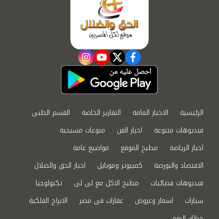
instagram
youtube
twitter
facebook
الرئيسية
الاخبار العامة
التقارير الخاصة
القسم الطبي
فيديوهات متنوعة
اخبار الفن
منوعات مسيحية
اخبار الرياضة
مطبخ الموقع
مواضيع عامة
الاقتصاد والبورصة
كمبيوتر وموبايل
اخبار الحق والضلال
فيديوهات فضائيات
مطبخ الاكل مع لى لى
تكنولوجيا
سيارات
اسعار وعروض
عقارات في مصر
الابراج الفلكية
حظك اليوم