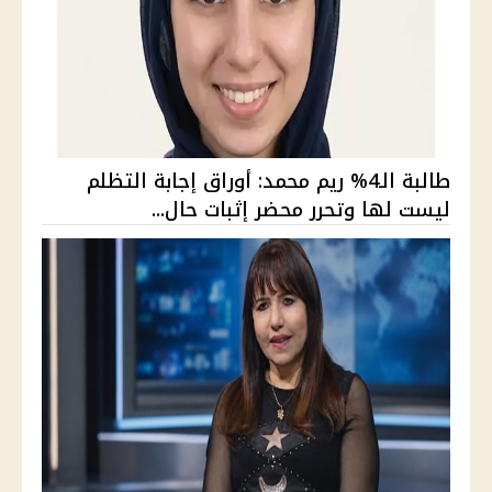
طالبة الـ4% ريم محمد: أوراق إجابة التظلم
ليست لها وتحرر محضر إثبات حال...