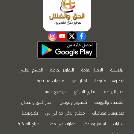
instagram
youtube
twitter
facebook
الرئيسية
الاخبار العامة
التقارير الخاصة
القسم الطبي
فيديوهات متنوعة
اخبار الفن
منوعات مسيحية
اخبار الرياضة
مطبخ الموقع
مواضيع عامة
الاقتصاد والبورصة
كمبيوتر وموبايل
اخبار الحق والضلال
فيديوهات فضائيات
مطبخ الاكل مع لى لى
تكنولوجيا
سيارات
اسعار وعروض
عقارات في مصر
الابراج الفلكية