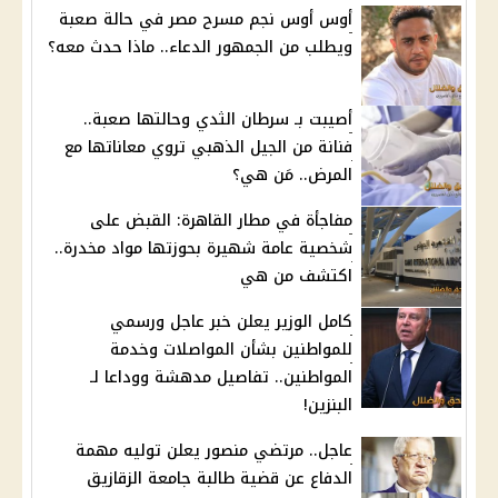
أوس أوس نجم مسرح مصر في حالة صعبة
ويطلب من الجمهور الدعاء.. ماذا حدث معه؟
أصيبت بـ سرطان الثدي وحالتها صعبة..
فنانة من الجيل الذهبي تروي معاناتها مع
المرض.. مَن هي؟
مفاجأة في مطار القاهرة: القبض على
شخصية عامة شهيرة بحوزتها مواد مخدرة..
اكتشف من هي
كامل الوزير يعلن خبر عاجل ورسمي
للمواطنين بشأن المواصلات وخدمة
المواطنين.. تفاصيل مدهشة ووداعا لـ
البنزين!
عاجل.. مرتضي منصور يعلن توليه مهمة
الدفاع عن قضية طالبة جامعة الزقازيق