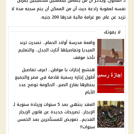
لـ القانون، ويذكر أن من يتعامل ببطاقتين شخصيتين يعرض
نفسه لعقوبة رادعة حيث أن من الممكن أن يتم سجنه مدة لا
تزيد عن عام، مع غرامة
مالية
قدرها 200 جنيه.
لا يفوتك
واقعة مدرسة أولاد الحمام.. تصدرت ترند
الميديا وتفاصيلها أثارت الجدل.. والتعليم
تأخذ موقف
هتشبع إجازات يا مواطن.. اعرف تفاصيل
أطول إجازة رسمية قادمة في مصر والجميع
ينتظرها بفارغ الصبر.. الحكومة توضح عدد
الأيام
العقد ينتهي بعد 5 سنوات وزيادة سنوية لـ
الإيجار.. تصريحات جديدة عن قانون الإيجار
القديم.. تعويض للمستأجرين بعد الخمس
سنوات!!