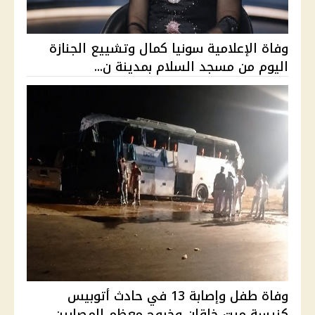
وفاة الإعلامية سونيا كمال وتشييع الجنازة
اليوم من مسجد السلام بمدينة ن...
وفاة طفل وإصابة 13 في حادث أتوبيس
كنيسة ميت خاقان وخروج معظم المصابين ...