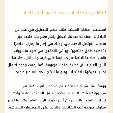
التحقيق مع نهاد قطب بعد نشرها أخبار كاذبة
استدعت الجهات المعنية
نهاد قطب
للتحقيق في عدد من
البلاغات المقدمة ضدها، تتعلق بنشر معلومات كاذبة عبر
منصات
التواصل الاجتماعي
، وذلك في إطار ما يعرف إعلاميًا
بـ"
قضية طفل دمنهور
". ويأتي التحقيق في ضوء منشورات
قامت نهاد بكتابتها عبر حسابها على فيسبوك، أثارت خلالها
الرأي العام
بشأن قضية اعتداء مزعومة، كما زعمت وجود
أطفال
آخرين تعرضوا للاغتصاب، وهو ما اتضح لاحقًا أنه غير صحيح.
ووفقًا لما نشرته صحيفة تليجراف مصر، أقرت نهاد في
منشوراتها بأنها لا تعرف والدة الطفل المعتدى عليه، وأنها
اختلقت القصة بالكامل من أجل تحريك
الرأي العام
، وهو ما اعتُبر
محاولة صريحة لبث
الشائعات
والتأثير على
التحقيقات
القضائية.