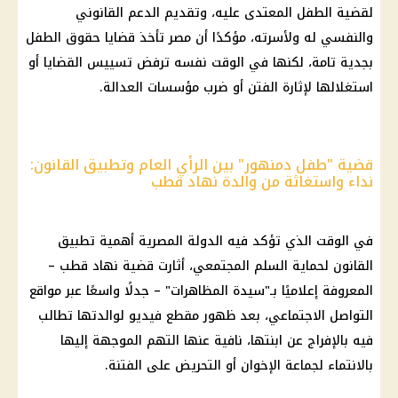
لقضية الطفل المعتدى عليه، وتقديم الدعم القانوني
والنفسي له ولأسرته، مؤكدًا أن مصر تأخذ قضايا حقوق الطفل
بجدية تامة، لكنها في الوقت نفسه ترفض تسييس القضايا أو
استغلالها لإثارة الفتن أو ضرب مؤسسات العدالة.
قضية "طفل دمنهور" بين الرأي العام وتطبيق القانون:
نداء واستغاثة من والدة نهاد قطب
في الوقت الذي تؤكد فيه الدولة المصرية أهمية تطبيق
القانون لحماية السلم المجتمعي، أثارت
قضية
نهاد قطب
–
المعروفة إعلاميًا بـ"سيدة المظاهرات" – جدلًا واسعًا عبر
مواقع
التواصل الاجتماعي
، بعد ظهور مقطع فيديو لوالدتها تطالب
فيه بالإفراج عن ابنتها، نافية عنها التهم الموجهة إليها
بالانتماء لجماعة الإخوان أو التحريض على الفتنة.