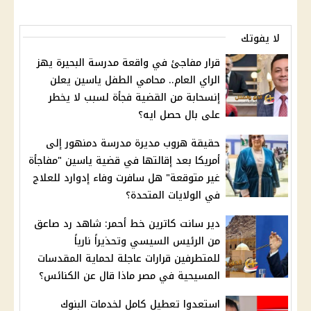
لا يفوتك
قرار مفاجئ في واقعة مدرسة البحيرة يهز
الراي العام.. محامي الطفل ياسين يعلن
إنسحابة من القضية فجأة لسبب لا يخطر
على بال حصل ايه؟
حقيقة هروب مديرة مدرسة دمنهور إلى
أمريكا بعد إقالتها في قضية ياسين "مفاجأة
غير متوقعة" هل سافرت وفاء إدوارد للعلاج
في الولايات المتحدة؟
دير سانت كاترين خط أحمر: شاهد رد صاعق
من الرئيس السيسي وتحذيراً نارياً
للمتطرفين قرارات عاجلة لحماية المقدسات
المسيحية في مصر ماذا قال عن الكنائس؟
استعدوا تعطيل كامل لخدمات البنوك