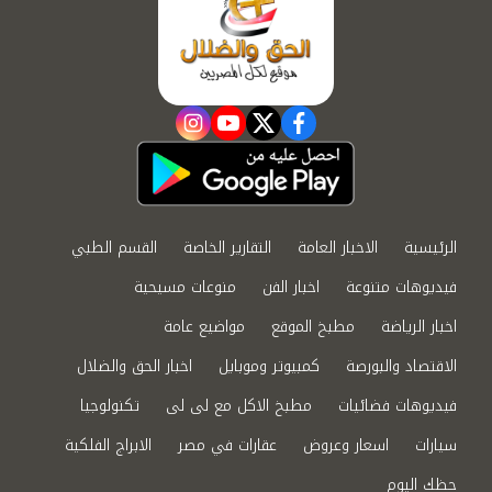
instagram
youtube
twitter
facebook
الرئيسية
الاخبار العامة
التقارير الخاصة
القسم الطبي
فيديوهات متنوعة
اخبار الفن
منوعات مسيحية
اخبار الرياضة
مطبخ الموقع
مواضيع عامة
الاقتصاد والبورصة
كمبيوتر وموبايل
اخبار الحق والضلال
فيديوهات فضائيات
مطبخ الاكل مع لى لى
تكنولوجيا
سيارات
اسعار وعروض
عقارات في مصر
الابراج الفلكية
حظك اليوم