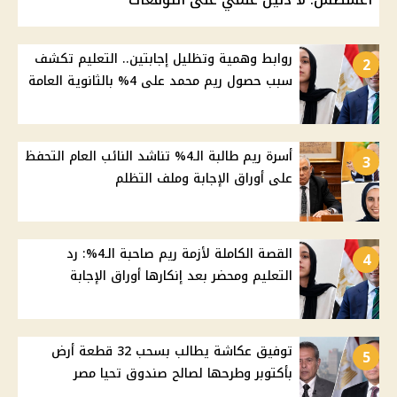
روابط وهمية وتظليل إجابتين.. التعليم تكشف
2
سبب حصول ريم محمد على 4% بالثانوية العامة
أسرة ريم طالبة الـ4% تناشد النائب العام التحفظ
3
على أوراق الإجابة وملف التظلم
القصة الكاملة لأزمة ريم صاحبة الـ4%: رد
4
التعليم ومحضر بعد إنكارها أوراق الإجابة
توفيق عكاشة يطالب بسحب 32 قطعة أرض
5
بأكتوبر وطرحها لصالح صندوق تحيا مصر