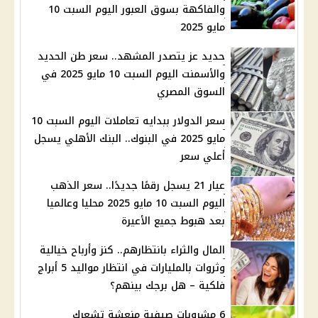
والفاكهة بسوق العبور اليوم السبت 10
مايو 2025
حديد عز يتصدر المشهد.. سعر طن الحديد
والأسمنت اليوم السبت 10 مايو 2025 في
السوق المصري
سعر الدولار ببدايه تعاملات اليوم السبت 10
مايو 2025 في البنوك.. البنك الأهلي يسجل
أعلي سعر
عيار 21 يسجل رقمًا جديدًا.. سعر الذهب
اليوم السبت 10 مايو 2025 محليا وعالميا
بعد هبوط جميع الأعيرة
المال والثراء بانتظارهم.. كنز وأرباح خيالية
وثروات بالمليارات في انتظار مواليد 5 أبراج
فلكية – هل برجك بينهم؟
6 مشروبات صيفية منعشة تشعرك