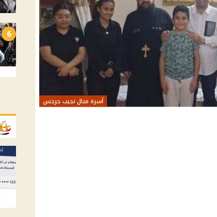
6
أسرة منال نجيب جرجس