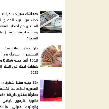
«معاشك هيزيد 3 مرا
جديد من البريد المصري ي
الملايين من أصحاب المعا
ويبدأ تطبيقه رسميًا | ما
القصة؟
«لن تصدق العائد بعد
التخفيض».. مفاجأة في أر
الـ100 ألف جنيه شهريًا
شهادة ادخار في البنك ال
2025
«35 جنيه فقط شهريًا»..
المصرية للاتصالات تكشف
مفاجأة هتغير طريقة دفعك
فاتورة التليفون الأرضي
والإنترنت المنزلي | ما ال