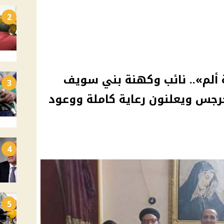
2
ألم».. نائب وكهنة بني سويف
3
رجس ويعلنون رعاية كاملة ووعود
4
5