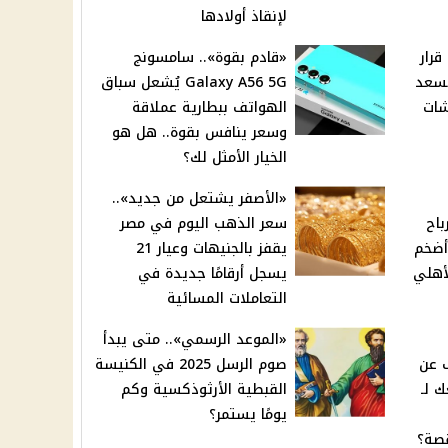
لإنقاذ أولادها
ت».. قرار
«قادم بقوة».. سامسونج
ُسعد
Galaxy A56 5G يُشعل سباق
شات
الهواتف ببطارية عملاقة
وسعر ينافس بقوة.. هل هو
الخيار الأمثل لك؟
«الأصفر يشتعل من جديد»..
باح
سعر الذهب اليوم في مصر
 وأضخم
يقفز بالجنيهات وعيار 21
أهلي
يسجل أرقامًا جديدة في
التعاملات المسائية
«الموعد الرسمي».. متى يبدأ
 عن
صوم الرسل 2025 في الكنيسة
 لـ
القبطية الأرثوذكسية وكم
يومًا يستمر؟
قصة؟