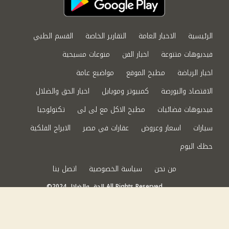
الرئيسية
الاخبار العامة
التقارير الخاصة
القسم الطبي
فيديوهات متنوعة
اخبار الفن
منوعات مسيحية
اخبار الرياضة
مطبخ الموقع
مواضيع عامة
الاقتصاد والبورصة
كمبيوتر وموبايل
اخبار الحق والضلال
فيديوهات فضائيات
مطبخ الاكل مع لى لى
تكنولوجيا
سيارات
اسعار وعروض
عقارات في مصر
الابراج الفلكية
حظك اليوم
من نحن
سياسة الخصوصية
اتصل بنا
©2024 الحق والضلال All Rights Reserved.
Powered by