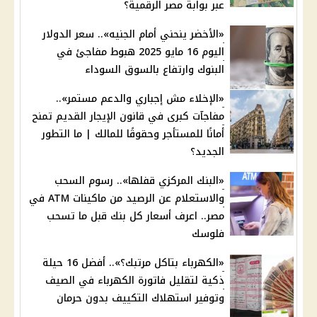
عبر بوابة مصر الرقمية؟
«الأخضر ينحني أمام الجنيه».. سعر الدولار
اليوم 16 مايو 2025 هبوط مفاجئ في
البنوك وارتفاع بالسوق السوداء
«الإخلاء مش إجباري والدعم مستمر»..
مفاجآت كبرى في قانون الإيجار القديم تمنح
أمانًا للمستأجر وحقوقًا للمالك | ما التطور
الجديد؟
«البنك المركزي قفلها».. رسوم السحب
والاستعلام عن الرصيد من ماكينات ATM في
مصر.. اعرف أسعار كل بنك قبل ما تسحب
فلوسك
«الكهرباء بتاكل مرتبك؟».. أفضل 16 حيلة
ذكية لتقليل فاتورة الكهرباء في الصيف
وتوفير استهلاك التكييف بدون حرمان