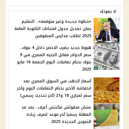
لا يفوتك
«خطوة جديدة وغير متوقعه».. التعليم
يعلن تعديل جدول امتحانات الثانوية العامة
2025 لطلاب مدارس المتفوقين
هبوط جديد يضرب الاخضر داخل 4 بنوك..
سعر الدولار مقابل الجنيه المصري في 9
بنوك بختام تعاملات اليوم الجمعة 16 مايو
2025
أسعار الذهب في السوق المصري بعد
انخفاضه الآخير بختام التعاملات اليوم وآخر
سعر لعياري 18 و21 (آخر تحديث رسمي)
عشان متقولش مكنتش أعرف.. بعد مد
المهلة رسميا آخر موعد لصرف زيادة
التموين الجديدة 2025