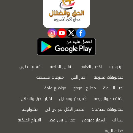
instagram
youtube
twitter
facebook
الرئيسية
الاخبار العامة
التقارير الخاصة
القسم الطبي
فيديوهات متنوعة
اخبار الفن
منوعات مسيحية
اخبار الرياضة
مطبخ الموقع
مواضيع عامة
الاقتصاد والبورصة
كمبيوتر وموبايل
اخبار الحق والضلال
فيديوهات فضائيات
مطبخ الاكل مع لى لى
تكنولوجيا
سيارات
اسعار وعروض
عقارات في مصر
الابراج الفلكية
حظك اليوم