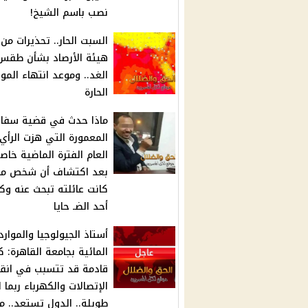
نصب باسم الشيخ!
السبت الحار.. تحذيرات من
هيئة الأرصاد بشأن طقس
الغد.. وموعد انتهاء المو
الحارة
ماذا حدث في قضية سفا
المعمورة التي هزت الرأي
العام الفترة الماضية خاص
بعد اكتشاف أن شخص مت
كانت عائلته تبحث عنه وك
أحد الضـ حايا
أستاذ الجيولوجيا والموارد
المائية بجامعة القاهرة: كـ
قادمة قد تتسبب في انق
الإتصالات والكهرباء ربما ل
طويلة.. الدول تستعد.. ما