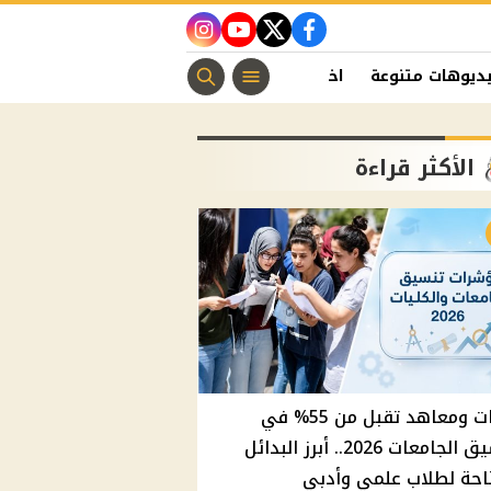
instagram
youtube
twitter
facebook
ديوهات متنوعة
اخبار الفن
منوعات مسيحية
اخبار الرياضة
الأكثر قراءة
كليات ومعاهد تقبل من 55% في
تنسيق الجامعات 2026.. أبرز البدائل
احة لطلاب علمي وأدبي