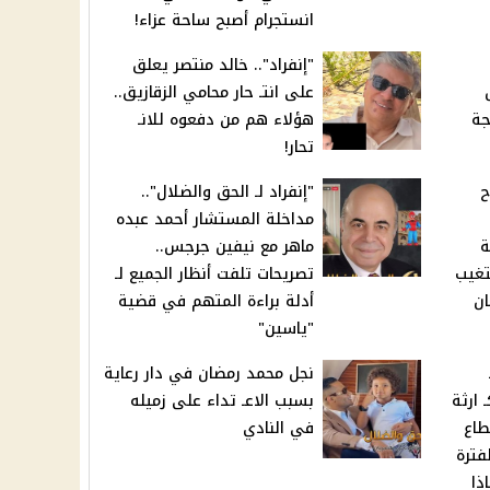
انستجرام أصبح ساحة عزاء!
"إنفراد".. خالد منتصر يعلق
على انتـ حار محامي الزقازيق..
جة
هؤلاء هم من دفعوه للانـ
تحار!
ح
"إنفراد لـ الحق والضلال"..
مداخلة المستشار أحمد عبده
ة
ماهر مع نيفين جرجس..
غيب
تصريحات تلفت أنظار الجميع لـ
ان
أدلة براءة المتهم في قضية
"ياسين"
نجل محمد رمضان في دار رعاية
 ارثة
بسبب الاعـ تداء على زميله
طاع
في النادي
فترة
ذا