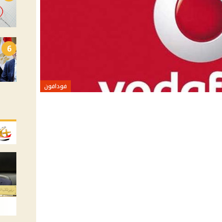
6
فودافون