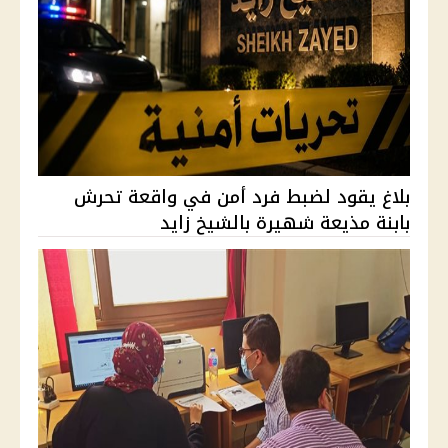
بلاغ يقود لضبط فرد أمن في واقعة تحرش
بابنة مذيعة شهيرة بالشيخ زايد