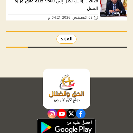
2026.. رواتب تصل إلى 9500 جنيه وفق وزارة
العمل
09 أغسطس, 2026 04:21 م
المزيد
instagram
youtube
twitter
facebook