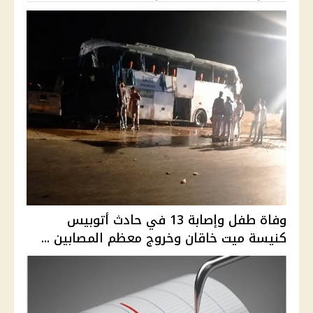
وفاة طفل وإصابة 13 في حادث أتوبيس
كنيسة ميت خاقان وخروج معظم المصابين ...